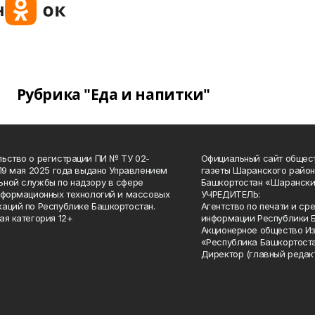
Рубрика "Еда и напитки"
ьство о регистрации ПИ № ТУ 02-
Официальный сайт общес
 19 мая 2025 года выдано Управлением
газеты Шаранского район
ной службы по надзору в сфере
Башкортостан «Шарански
нформационных технологий и массовых
УЧРЕДИТЕЛЬ:
аций по Республике Башкортостан.
Агентство по печати и с
ая категория 12+
информации Республики 
Акционерное общество И
«Республика Башкортоста
Директор (главный редак