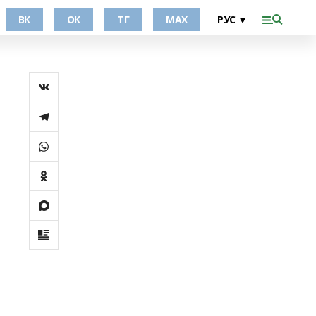
ВК
ОК
ТГ
МАХ
я