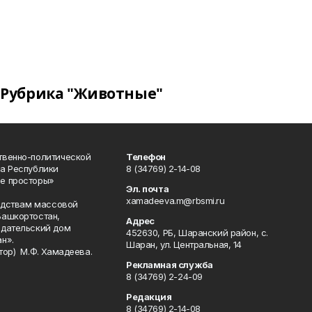
Рубрика "Животные"
твенно-политической
Телефон
а Республики
8 (34769) 2-14-08
е просторы»
Эл. почта
xamadeeva.m@rbsmi.ru
редствам массовой
Башкортостан,
Адрес
здательский дом
452630, РБ, Шаранский район, с.
н».
Шаран, ул. Центральная, 14
тор) М.Ф. Хамадеева.
Рекламная служба
8 (34769) 2-24-09
Редакция
8 (34769) 2-14-08