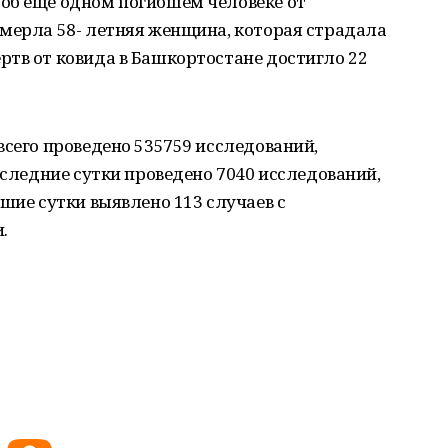
об еще одном погибшем человеке от
умерла 58- летняя женщина, которая страдала
ртв от ковида в Башкортостане достигло 22
всего проведено 535759 исследований,
оследние сутки проведено 7040 исследований,
вшие сутки выявлено 113 случаев с
.