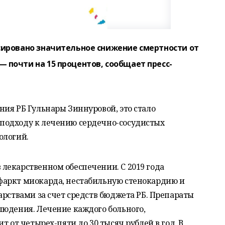
сировано значительное снижение смертности от
 почти на 15 процентов, сообщает пресс-
ия РБ Гульнары Зиннуровой, это стало
подходу к лечению сердечно-сосудистых
ологий.
лекарственном обеспечении. С 2019 года
фаркт миокарда, нестабильную стенокардию и
арствами за счет средств бюджета РБ. Препараты
людения. Лечение каждого больного,
т от четырех-пяти до 30 тысяч рублей в год. В