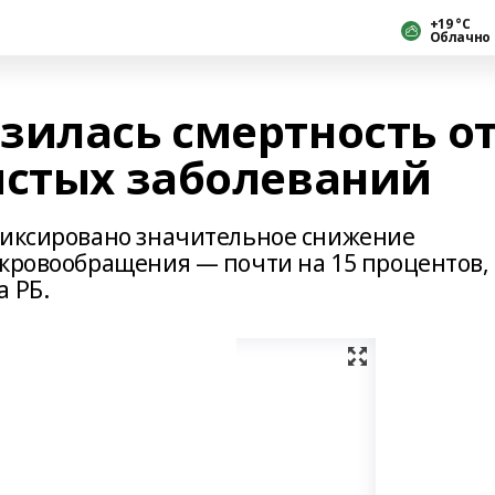
+19 °С
Облачно
зилась смертность о
истых заболеваний
фиксировано значительное снижение
 кровообращения — почти на 15 процентов,
а РБ.