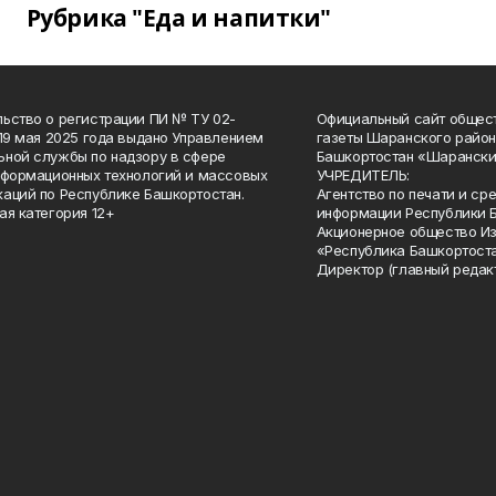
Рубрика "Еда и напитки"
ьство о регистрации ПИ № ТУ 02-
Официальный сайт общес
 19 мая 2025 года выдано Управлением
газеты Шаранского район
ной службы по надзору в сфере
Башкортостан «Шарански
нформационных технологий и массовых
УЧРЕДИТЕЛЬ:
аций по Республике Башкортостан.
Агентство по печати и с
ая категория 12+
информации Республики 
Акционерное общество И
«Республика Башкортоста
Директор (главный редак