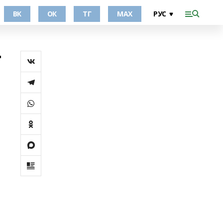
ВК
ОК
ТГ
МАХ
т