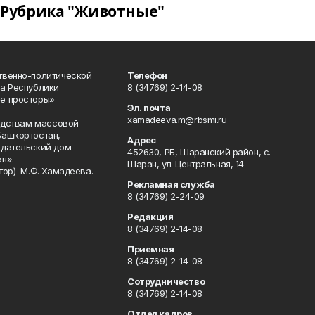
Рубрика "Животные"
твенно-политической
Телефон
а Республики
8 (34769) 2-14-08
е просторы»
Эл. почта
xamadeeva.m@rbsmi.ru
редствам массовой
Башкортостан,
Адрес
здательский дом
452630, РБ, Шаранский район, с.
н».
Шаран, ул. Центральная, 14
тор) М.Ф. Хамадеева.
Рекламная служба
8 (34769) 2-24-09
Редакция
8 (34769) 2-14-08
Приемная
8 (34769) 2-14-08
Сотрудничество
8 (34769) 2-14-08
Отдел кадров