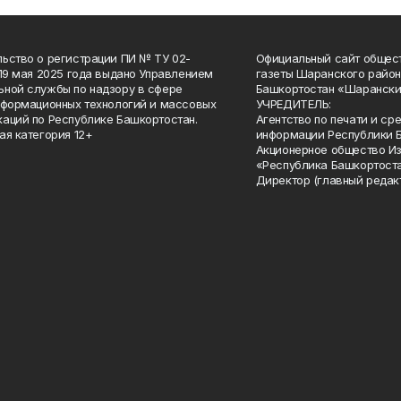
ьство о регистрации ПИ № ТУ 02-
Официальный сайт общес
 19 мая 2025 года выдано Управлением
газеты Шаранского район
ной службы по надзору в сфере
Башкортостан «Шарански
нформационных технологий и массовых
УЧРЕДИТЕЛЬ:
аций по Республике Башкортостан.
Агентство по печати и с
ая категория 12+
информации Республики 
Акционерное общество И
«Республика Башкортоста
Директор (главный редак