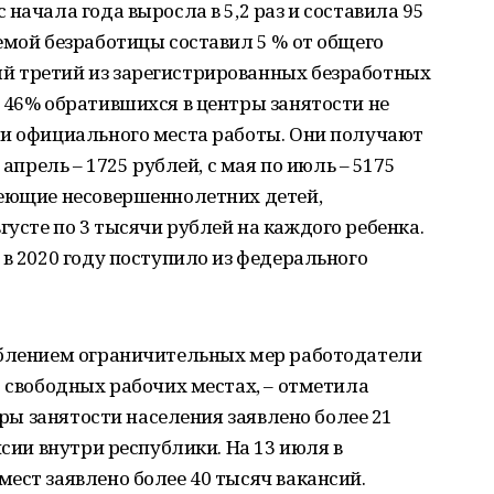
начала года выросла в 5,2 раз и составила 95
емой безработицы составил 5 % от общего
й третий из зарегистрированных безработных
 46% обратившихся в центры занятости не
ли официального места работы. Они получают
 апрель – 1725 рублей, с мая по июль – 5175
меющие несовершеннолетних детей,
усте по 3 тысячи рублей на каждого ребенка.
 в 2020 году поступило из федерального
аблением ограничительных мер работодатели
o свободных рабочих местах, – отметила
нтры занятости населения заявлено более 21
нсии внутри республики. На 13 июля в
ест заявлено более 40 тысяч вакансий.