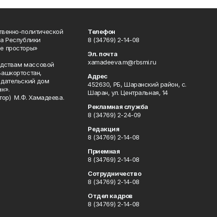
твенно-политической
Телефон
а Республики
8 (34769) 2-14-08
е просторы»
Эл. почта
xamadeeva.m@rbsmi.ru
редствам массовой
Башкортостан,
Адрес
здательский дом
452630, РБ, Шаранский район, с.
н».
Шаран, ул. Центральная, 14
тор) М.Ф. Хамадеева.
Рекламная служба
8 (34769) 2-24-09
Редакция
8 (34769) 2-14-08
Приемная
8 (34769) 2-14-08
Сотрудничество
8 (34769) 2-14-08
Отдел кадров
8 (34769) 2-14-08