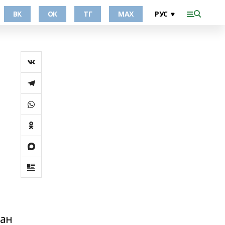
ВК
ОК
ТГ
МАХ
дан