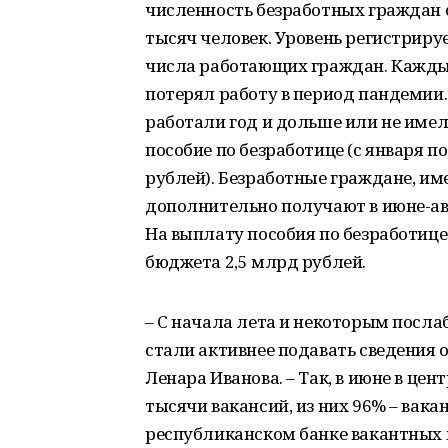
численность безработных граждан с 
тысяч человек. Уровень регистриру
числа работающих граждан. Кажды
потерял работу в период пандемии.
работали год и дольше или не име
пособие по безработице (с января по
рублей). Безработные граждане, и
дополнительно получают в июне-авг
На выплату пособия по безработице
бюджета 2,5 млрд рублей.
– С начала лета и некоторым посл
стали активнее подавать сведения 
Ленара Иванова. – Так, в июне в це
тысячи вакансий, из них 96% – вака
республиканском банке вакантных м