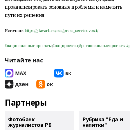
проанализировать основные проблемы и наметить
пути их решения.
Источник:
https://glavarb.ru/rus/press_serv/novosti/
#национальныепроекты
;
#нацпроекты
;
#региональныепроекты
;
#
Читайте нас
Партнеры
Фотобанк
Рубрика "Еда и
журналистов РБ
напитки"