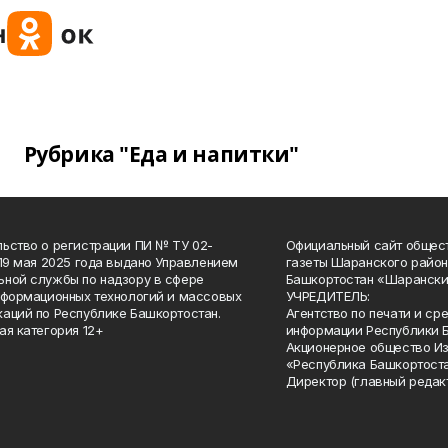
Рубрика "Еда и напитки"
ьство о регистрации ПИ № ТУ 02-
Официальный сайт общес
 19 мая 2025 года выдано Управлением
газеты Шаранского район
ной службы по надзору в сфере
Башкортостан «Шарански
нформационных технологий и массовых
УЧРЕДИТЕЛЬ:
аций по Республике Башкортостан.
Агентство по печати и с
ая категория 12+
информации Республики 
Акционерное общество И
«Республика Башкортоста
Директор (главный редак