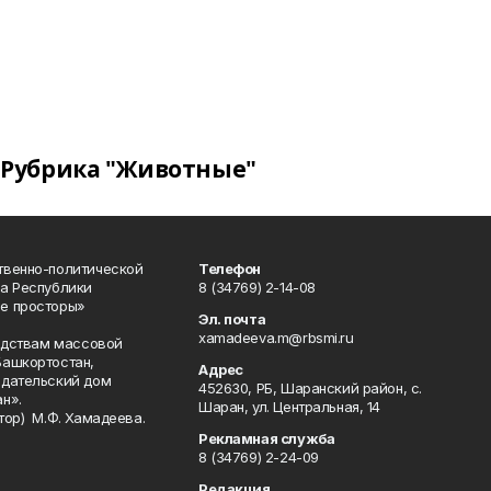
Рубрика "Животные"
твенно-политической
Телефон
а Республики
8 (34769) 2-14-08
е просторы»
Эл. почта
xamadeeva.m@rbsmi.ru
редствам массовой
Башкортостан,
Адрес
здательский дом
452630, РБ, Шаранский район, с.
н».
Шаран, ул. Центральная, 14
тор) М.Ф. Хамадеева.
Рекламная служба
8 (34769) 2-24-09
Редакция