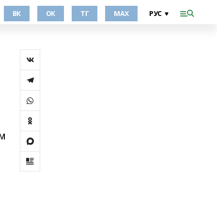
ВК
ОК
ТГ
МАХ
м