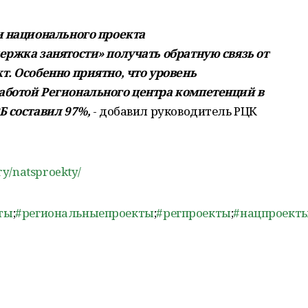
и национального проекта
ержка занятости» получать обратную связь от
т. Особенно приятно, что уровень
аботой Регионального центра компетенций в
Б составил 97%,
- добавил руководитель РЦК
ry/natsproekty/
ты
;
#региональныепроекты
;
#регпроекты
;
#нацпроект