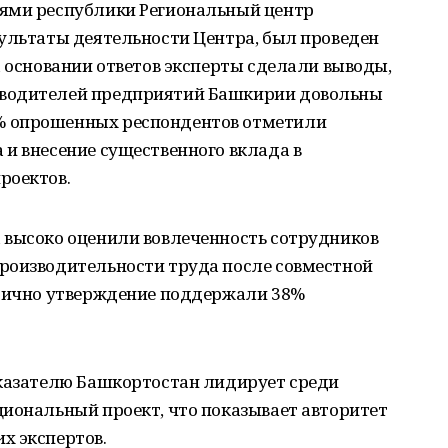
иями республики Региональный центр
зультаты деятельности Центра, был проведен
а основании ответов эксперты сделали выводы,
оводителей предприятий Башкирии довольны
% опрошенных респондентов отметили
и внесение существенного вклада в
роектов.
 высоко оценили вовлеченность сотрудников
роизводительности труда после совместной
стично утверждение поддержали 38%
оказателю Башкортостан лидирует среди
циональный проект, что показывает авторитет
х экспертов.