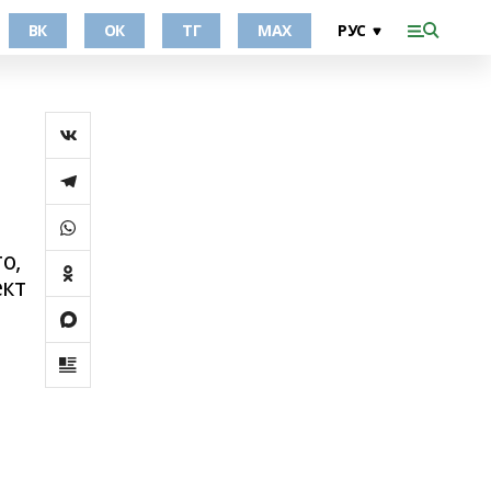
ВК
ОК
ТГ
МАХ
о,
ект