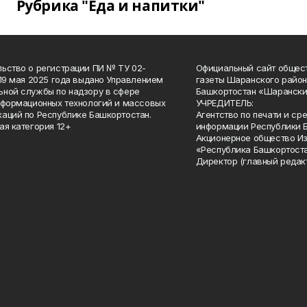
Рубрика "Еда и напитки"
ьство о регистрации ПИ № ТУ 02-
Официальный сайт общес
 19 мая 2025 года выдано Управлением
газеты Шаранского район
ной службы по надзору в сфере
Башкортостан «Шарански
нформационных технологий и массовых
УЧРЕДИТЕЛЬ:
аций по Республике Башкортостан.
Агентство по печати и с
ая категория 12+
информации Республики 
Акционерное общество И
«Республика Башкортоста
Директор (главный редак