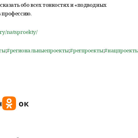
сказать обо всех тонкостях и «подводных
в профессию.
ry/natsproekty/
ты
;
#региональныепроекты
;
#регпроекты
;
#нацпроект