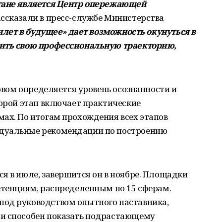
стане является Центр опережающей
ассказали в пресс-службе Министерства
илет в будущее» дает возможность окунуться в
оить свою профессиональную траекторию,
ервом определяется уровень осознанности и
торой этап включает практические
ах. По итогам прохождения всех этапов
дуальные рекомендации по построению
я в июле, завершится он в ноябре. Площадки
етенциям, распределенным по 15 сферам.
од руководством опытного наставника,
 и способен показать подрастающему