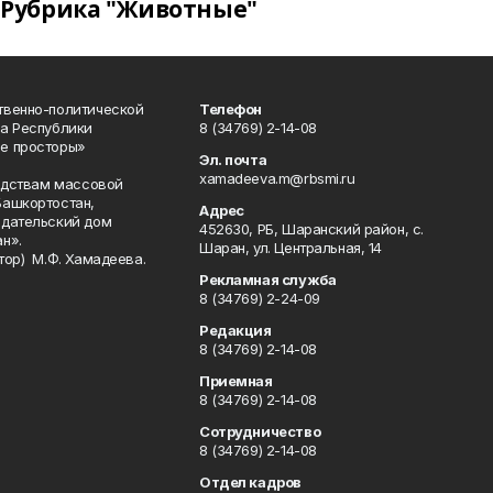
Рубрика "Животные"
твенно-политической
Телефон
а Республики
8 (34769) 2-14-08
е просторы»
Эл. почта
xamadeeva.m@rbsmi.ru
редствам массовой
Башкортостан,
Адрес
здательский дом
452630, РБ, Шаранский район, с.
н».
Шаран, ул. Центральная, 14
тор) М.Ф. Хамадеева.
Рекламная служба
8 (34769) 2-24-09
Редакция
8 (34769) 2-14-08
Приемная
8 (34769) 2-14-08
Сотрудничество
8 (34769) 2-14-08
Отдел кадров