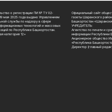
ьство о регистрации ПИ № ТУ 02-
Официальный сайт общес
 19 мая 2025 года выдано Управлением
газеты Шаранского район
ной службы по надзору в сфере
Башкортостан «Шарански
нформационных технологий и массовых
УЧРЕДИТЕЛЬ:
аций по Республике Башкортостан.
Агентство по печати и с
ая категория 12+
информации Республики 
Акционерное общество И
«Республика Башкортоста
Директор (главный редак