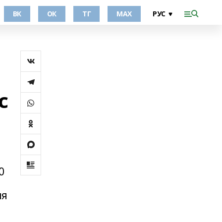
ВК
ОК
ТГ
МАХ
с
0
ля