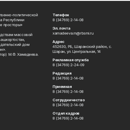
твенно-политической
Телефон
а Республики
8 (34769) 2-14-08
е просторы»
Эл. почта
xamadeeva.m@rbsmi.ru
редствам массовой
Башкортостан,
Адрес
здательский дом
452630, РБ, Шаранский район, с.
н».
Шаран, ул. Центральная, 14
тор) М.Ф. Хамадеева.
Рекламная служба
8 (34769) 2-24-09
Редакция
8 (34769) 2-14-08
Приемная
8 (34769) 2-14-08
Сотрудничество
8 (34769) 2-14-08
Отдел кадров
8 (34769) 2-14-08