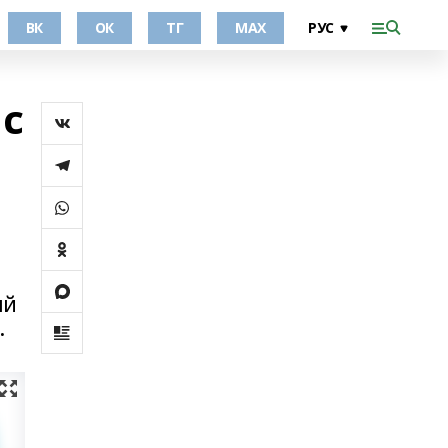
ВК
ОК
ТГ
МАХ
ис
ый
.