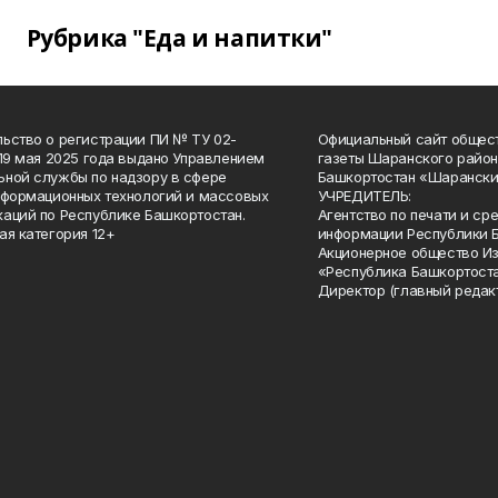
Рубрика "Еда и напитки"
ьство о регистрации ПИ № ТУ 02-
Официальный сайт общес
 19 мая 2025 года выдано Управлением
газеты Шаранского район
ной службы по надзору в сфере
Башкортостан «Шарански
нформационных технологий и массовых
УЧРЕДИТЕЛЬ:
аций по Республике Башкортостан.
Агентство по печати и с
ая категория 12+
информации Республики 
Акционерное общество И
«Республика Башкортоста
Директор (главный редак