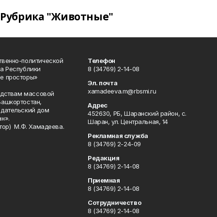
Рубрика "Животные"
твенно-политической
Телефон
а Республики
8 (34769) 2-14-08
е просторы»
Эл. почта
xamadeeva.m@rbsmi.ru
редствам массовой
Башкортостан,
Адрес
здательский дом
452630, РБ, Шаранский район, с.
н».
Шаран, ул. Центральная, 14
тор) М.Ф. Хамадеева.
Рекламная служба
8 (34769) 2-24-09
Редакция
8 (34769) 2-14-08
Приемная
8 (34769) 2-14-08
Сотрудничество
8 (34769) 2-14-08