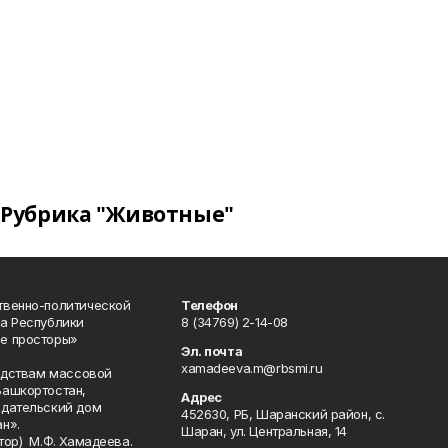
Рубрика "Животные"
твенно-политической
Телефон
а Республики
8 (34769) 2-14-08
е просторы»
Эл. почта
xamadeeva.m@rbsmi.ru
редствам массовой
Башкортостан,
Адрес
здательский дом
452630, РБ, Шаранский район, с.
н».
Шаран, ул. Центральная, 14
тор) М.Ф. Хамадеева.