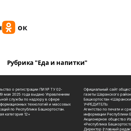
Рубрика "Еда и напитки"
ьство о регистрации ПИ № ТУ 02-
Официальный сайт общес
 19 мая 2025 года выдано Управлением
газеты Шаранского район
ной службы по надзору в сфере
Башкортостан «Шарански
нформационных технологий и массовых
УЧРЕДИТЕЛЬ:
аций по Республике Башкортостан.
Агентство по печати и с
ая категория 12+
информации Республики 
Акционерное общество И
«Республика Башкортоста
Директор (главный редак