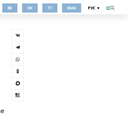
ВК
ОК
ТГ
МАХ
ие