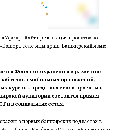
 в Уфе пройдёт презентация проектов по
Башҡорт теле: яңы ҡараш. Башкирский язык:
яется Фонд по сохранению и развитию
азработчики мобильных приложений,
ых курсов – представят свои проекты в
широкой аудитории состоится прямая
СТ и в социальных сетях.
сскажут о первых башкирских подкастах в
IQБалабаш», «Инофон», «Сәләм», «Башворд», о