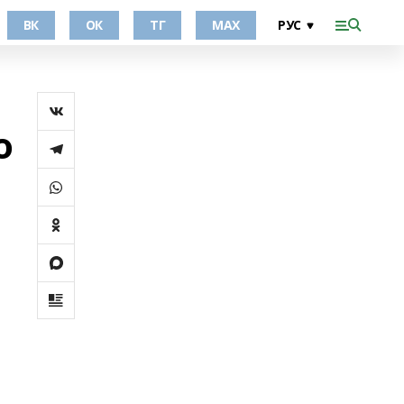
ВК
ОК
ТГ
МАХ
о