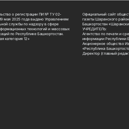
ьство о регистрации ПИ № ТУ 02-
Официальный сайт общес
 19 мая 2025 года выдано Управлением
газеты Шаранского район
ной службы по надзору в сфере
Башкортостан «Шарански
нформационных технологий и массовых
УЧРЕДИТЕЛЬ:
аций по Республике Башкортостан.
Агентство по печати и с
ая категория 12+
информации Республики 
Акционерное общество И
«Республика Башкортоста
Директор (главный редак