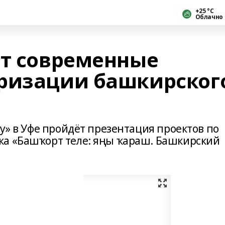
+25 °С
Облачно
ят современные
ризации башкирског
ау» в Уфе пройдёт презентация проектов по
ка «Башҡорт теле: яңы ҡараш. Башкирский