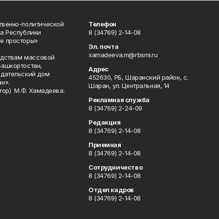
твенно-политической
Телефон
а Республики
8 (34769) 2-14-08
е просторы»
Эл. почта
xamadeeva.m@rbsmi.ru
редствам массовой
Башкортостан,
Адрес
здательский дом
452630, РБ, Шаранский район, с.
н».
Шаран, ул. Центральная, 14
тор) М.Ф. Хамадеева.
Рекламная служба
8 (34769) 2-24-09
Редакция
8 (34769) 2-14-08
Приемная
8 (34769) 2-14-08
Сотрудничество
8 (34769) 2-14-08
Отдел кадров
8 (34769) 2-14-08