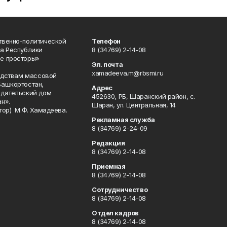
твенно-политической
Телефон
а Республики
8 (34769) 2-14-08
е просторы»
Эл. почта
xamadeeva.m@rbsmi.ru
редствам массовой
Башкортостан,
Адрес
здательский дом
452630, РБ, Шаранский район, с.
н».
Шаран, ул. Центральная, 14
тор) М.Ф. Хамадеева.
Рекламная служба
8 (34769) 2-24-09
Редакция
8 (34769) 2-14-08
Приемная
8 (34769) 2-14-08
Сотрудничество
8 (34769) 2-14-08
Отдел кадров
8 (34769) 2-14-08