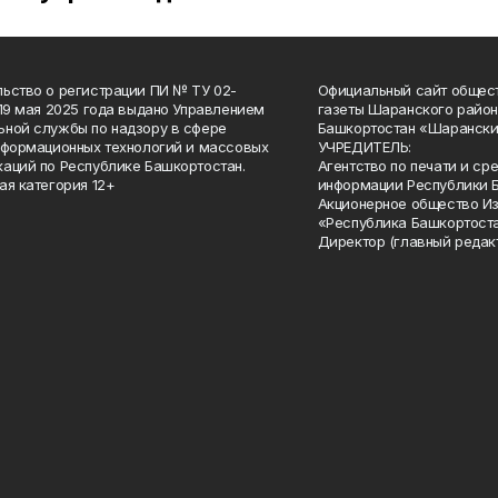
ьство о регистрации ПИ № ТУ 02-
Официальный сайт общес
 19 мая 2025 года выдано Управлением
газеты Шаранского район
ной службы по надзору в сфере
Башкортостан «Шарански
нформационных технологий и массовых
УЧРЕДИТЕЛЬ:
аций по Республике Башкортостан.
Агентство по печати и с
ая категория 12+
информации Республики 
Акционерное общество И
«Республика Башкортоста
Директор (главный редак