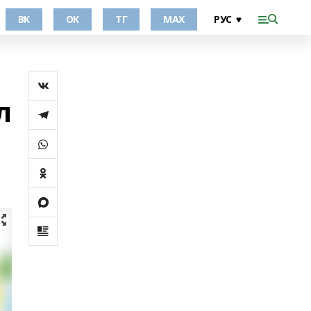
ВК
ОК
ТГ
МАХ
л