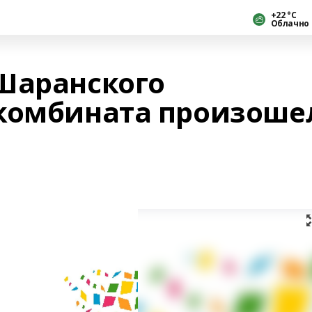
+22 °С
Облачно
Шаранского
комбината произоше