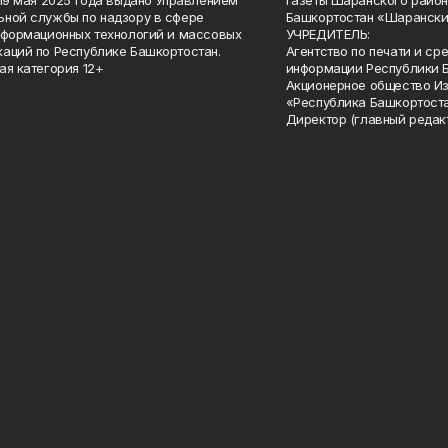
 19 мая 2025 года выдано Управлением
газеты Шаранского район
ной службы по надзору в сфере
Башкортостан «Шарански
нформационных технологий и массовых
УЧРЕДИТЕЛЬ:
аций по Республике Башкортостан.
Агентство по печати и с
ая категория 12+
информации Республики 
Акционерное общество И
«Республика Башкортоста
Директор (главный редак