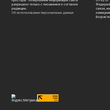
просторы". Копирование информации сайта
01792 от
разрешено только с письменного согласия
Федераль
редакции.
связи, и
Об использовании персональных данных
коммуник
Возрастн