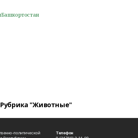
ыБашкортостан
Рубрика "Животные"
твенно-политической
Телефон