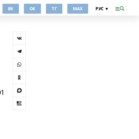
ВК
ОК
ТГ
МАХ
01