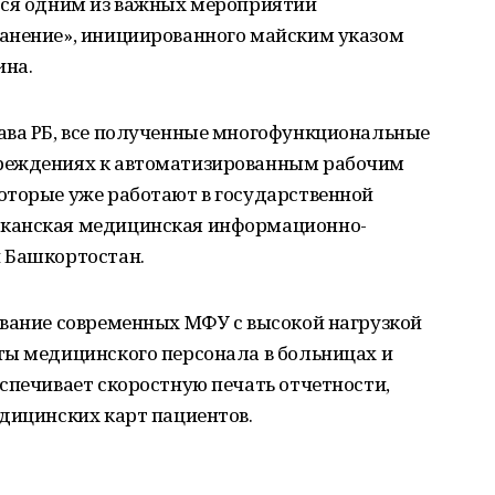
тся одним из важных мероприятий
анение», инициированного майским указом
ина.
ава РБ, все полученные многофункциональные
реждениях к автоматизированным рабочим
оторые уже работают в государственной
канская медицинская информационно-
 Башкортостан.
ование современных МФУ с высокой нагрузкой
ты медицинского персонала в больницах и
спечивает скоростную печать отчетности,
дицинских карт пациентов.