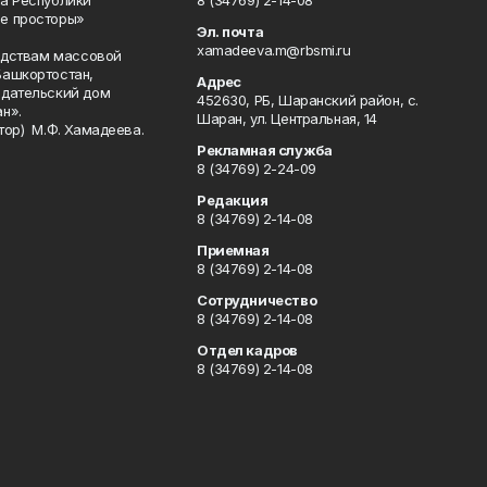
а Республики
8 (34769) 2-14-08
е просторы»
Эл. почта
xamadeeva.m@rbsmi.ru
редствам массовой
Башкортостан,
Адрес
здательский дом
452630, РБ, Шаранский район, с.
н».
Шаран, ул. Центральная, 14
тор) М.Ф. Хамадеева.
Рекламная служба
8 (34769) 2-24-09
Редакция
8 (34769) 2-14-08
Приемная
8 (34769) 2-14-08
Сотрудничество
8 (34769) 2-14-08
Отдел кадров
8 (34769) 2-14-08