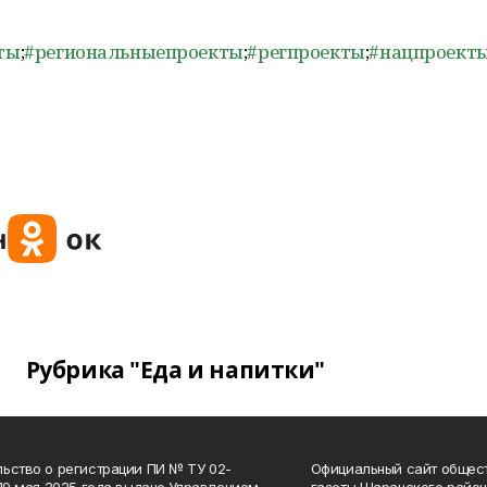
ты
;
#региональныепроекты
;
#регпроекты
;
#нацпроект
Рубрика "Еда и напитки"
ьство о регистрации ПИ № ТУ 02-
Официальный сайт общес