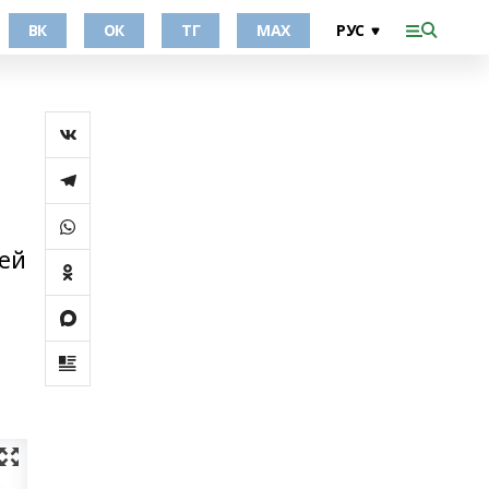
ВК
ОК
ТГ
МАХ
тей