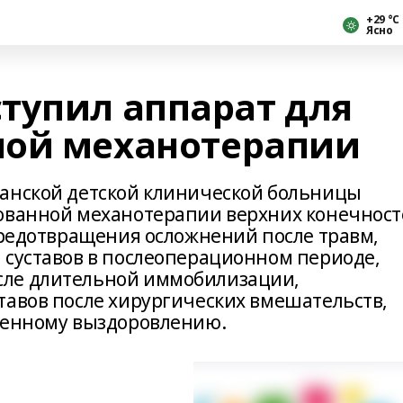
+29 °С
Ясно
тупил аппарат для
ной механотерапии
канской детской клинической больницы
рованной механотерапии верхних конечнос
 предотвращения осложнений после травм,
 суставов в послеоперационном периоде,
сле длительной иммобилизации,
тавов после хирургических вмешательств,
ненному выздоровлению.