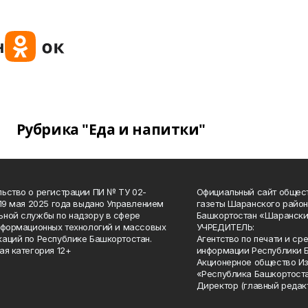
Рубрика "Еда и напитки"
ьство о регистрации ПИ № ТУ 02-
Официальный сайт общес
 19 мая 2025 года выдано Управлением
газеты Шаранского район
ной службы по надзору в сфере
Башкортостан «Шарански
нформационных технологий и массовых
УЧРЕДИТЕЛЬ:
аций по Республике Башкортостан.
Агентство по печати и с
ая категория 12+
информации Республики 
Акционерное общество И
«Республика Башкортоста
Директор (главный редак