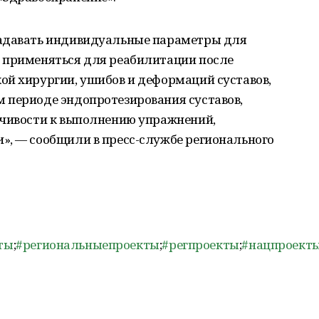
задавать индивидуальные параметры для
 применяться для реабилитации после
ой хирургии, ушибов и деформаций суставов,
 периоде эндопротезирования суставов,
йчивости к выполнению упражнений,
», — сообщили в пресс-службе регионального
ты
;
#региональныепроекты
;
#регпроекты
;
#нацпроект