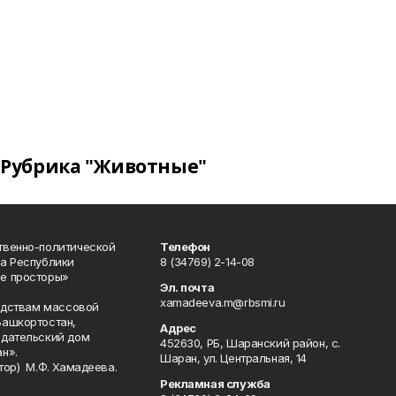
Рубрика "Животные"
твенно-политической
Телефон
а Республики
8 (34769) 2-14-08
е просторы»
Эл. почта
xamadeeva.m@rbsmi.ru
редствам массовой
Башкортостан,
Адрес
здательский дом
452630, РБ, Шаранский район, с.
н».
Шаран, ул. Центральная, 14
тор) М.Ф. Хамадеева.
Рекламная служба