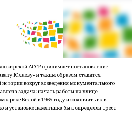
 Башкирской АССР принимает постановление
авату Юлаеву» и таким образом ставится
й истории вокруг возведения монументального
авлена задача: начать работы на улице
к реке Белой в 1965 году и закончить их в
ю и установке памятника был определен трест