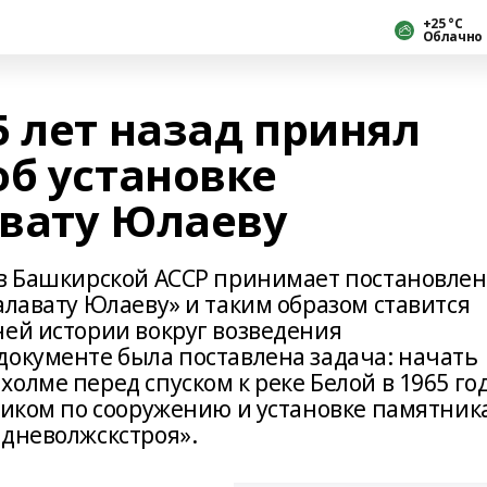
+25 °С
Облачно
 лет назад принял
об установке
вату Юлаеву
ов Башкирской АССР принимает постановле
алавату Юлаеву» и таким образом ставится
ней истории вокруг возведения
документе была поставлена задача: начать
олме перед спуском к реке Белой в 1965 го
дчиком по сооружению и установке памятник
едневолжскстроя».