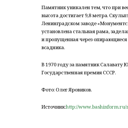
Памятник уникален тем, что при весе
высота достигает 9,8 метра. Скуль
Ленинградском заводе «Монументск
установлена стальная рама, задел
и пропущенная через опирающиеся 
всадника.
В 1970 году за памятник Салавату 
Государственная премия СССР.
Фото: Олег Яровиков.
Источник:
http://www.bashinform.ru/n