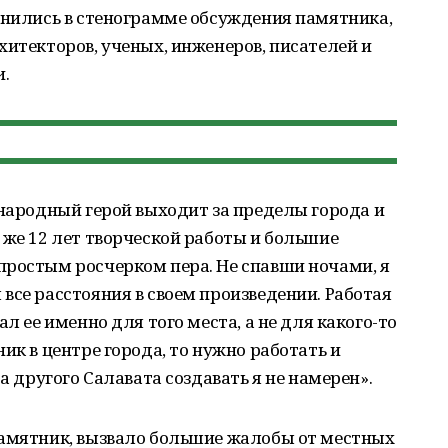
анились в стенограмме обсуждения памятника,
хитекторов, ученых, инженеров, писателей и
.
 народный герой выходит за пределы города и
 же 12 лет творческой работы и большие
простым росчерком пера. Не спавши ночами, я
все расстояния в своем произведении. Работая
л ее именно для того места, а не для какого-то
ик в центре города, то нужно работать и
а другого Салавата создавать я не намерен».
памятник, вызвало большие жалобы от местных