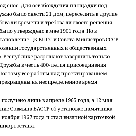
од снос. Для освобождения площадки под
жно было снести 21 дом, переселить в другие
бовали времени и требовали своего решения.
ыло утверждено в мае 1961 года. Но в
становление ЦК КПСС и Совета Министров СССР
довании государственных и общественных
». Республике разрешают завершить только
ружбы в честь 400-летия присоединения
 Поэтому все работы над проектированием
прекращены на неопределенное время.
получено лишь в апреле 1965 года, а 12 мая
ение Совмина БАССР об установке памятника
 ноября 1967 года и стал визитной карточкой
шкортостана.