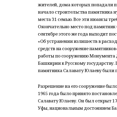
жителей, дома которых попадали п
начало строительства памятника ну
места 31 семью. Все эти нюансы тре
Окончательно место под памятник б
сентябре этого же года выходит по
«Об устранении излишеств в расхо
средств на сооружение памятников
работы по сооружению Монумента Д
Башкирии к Русскому государству.
памятника Салавату Юлаеву были 
Разрешение на его сооружение было 
1965 года было принято постановл
Салавату Юлаеву. Он был открыт 17
Уфы, национальным достоянием Ба