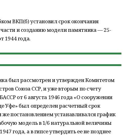
бком ВКП(б) установил срок окончания
 части и созданию модели памятника — 25-
т 1944 года.
ника был рассмотрен и утвержден Комитетом
стров Союза ССР, и уже вторым по счету
АССР от 6 августа 1946 года «О сооружении
де Уфе» был определен расчетный срок
им же постановлением устанавливался график
абочую модель в 1/6 натуральной величины
47 года, а в гипсе утвердить ее не позднее