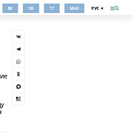
ВК
ОК
ТГ
МАХ
ние
ду
а