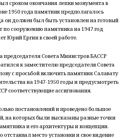
 был сроком окончания лепки монумента в
юне 1950 года памятник предполагалось
года он должен был быть установлен на готовый
т по сооружению памятника на 1947 год
ет Юрий Ергин в своей работе.
ма председателя Совета Министров БАССР
ратился к заместителю председателя Совета
ову с просьбой включить памятник Салавату
ительства на 1947-1950 годы и предусмотреть
ССР соответствующие ассигнования.
колько постановлений и проведено большое
й, на которых были высказаны разные точки
памятника и его архитектуры и концепции.
о отстаивал место установки и свое видение