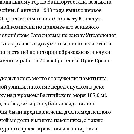
циональному герою Башкортостана возникла
войны. 8 августа 1943 года вышло первое
О проекте памятника Салавату Юлаеву»,
ной комиссии по приемке его эскизного
Сосланбеком Тавасиевым по заказу Управления
ясь на архивные документы, писал известный
ниг и статей по истории образования и науки
научных работ и 20 изобретений Юрий Ергин.
указывалось место сооружения памятника
й улицы, на холме перед спуском к реке
у над уровнем Балтийского моря 187,0 м).
я, из бюджета республики выделялись
. Они были предназначены для немедленного
чей модели и макета памятника, а также
турного проектирования и планировки