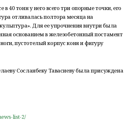
 в 40 тонн у него всего три опорные точки, его
птура отливалась полтора месяца на
ульптура». Для ее упрочнения внутри была
анная основанием в железобетонный постамент
ноги, пустотелый корпус коня и фигуру
Юлаеву Сосланбеку Тавасиеву была присуждена
ews-list-2/