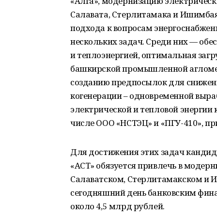
«Алга», модернизацию электрическ
Салавата, Стерлитамака и Ишимбая
подхода к вопросам энергоснабжен
нескольких задач. Среди них — обе
и теплоэнергией, оптимальная заг
башкирской промышленной агломера
созданию предпосылок для снижени
когенерации – одновременной выра
электрической и тепловой энергии
числе ООО «НСТЭЦ» и «ПГУ-410», 
Для достижения этих задач кандида
«АСТ» обязуется привлечь в модерн
Салаватском, Стерлитамакском и И
сегодняшний день банковским фин
около 4,5 млрд рублей.