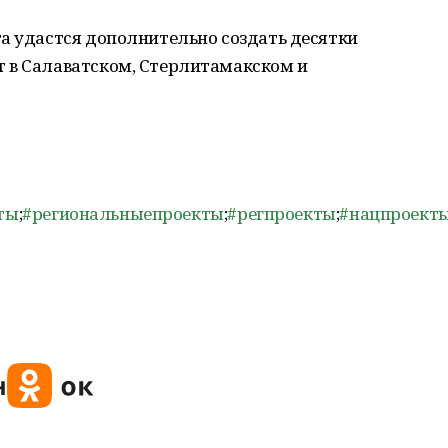
а удастся дополнительно создать десятки
 в Салаватском, Стерлитамакском и
.
ты
;
#региональныепроекты
;
#регпроекты
;
#нацпроект