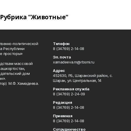
Рубрика "Животные"
твенно-политической
Телефон
а Республики
8 (34769) 2-14-08
е просторы»
Эл. почта
xamadeeva.m@rbsmi.ru
редствам массовой
Башкортостан,
Адрес
здательский дом
452630, РБ, Шаранский район, с.
н».
Шаран, ул. Центральная, 14
тор) М.Ф. Хамадеева.
Рекламная служба
8 (34769) 2-24-09
Редакция
8 (34769) 2-14-08
Приемная
8 (34769) 2-14-08
Сотрудничество