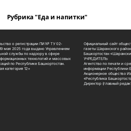
Рубрика "Еда и напитки"
ьство о регистрации ПИ № ТУ 02-
Официальный сайт общес
 19 мая 2025 года выдано Управлением
газеты Шаранского район
ной службы по надзору в сфере
Башкортостан «Шарански
нформационных технологий и массовых
УЧРЕДИТЕЛЬ:
аций по Республике Башкортостан.
Агентство по печати и с
ая категория 12+
информации Республики 
Акционерное общество И
«Республика Башкортоста
Директор (главный редак