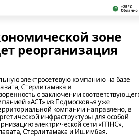
+25 °С
Облачно
кономической зоне
дет реорганизация
льную электросетевую компанию на базе
авата, Стерлитамака и
оренность о заключении соответствующег
мпанией «АСТ» из Подмосковья уже
территориальной компании направлено, в
ергетической инфраструктуры для особой
ернизацию электрической сети «ГПНС»,
лавата, Стерлитамака и Ишимбая.