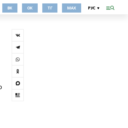
ВК
ОК
ТГ
МАХ
о