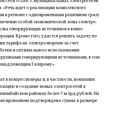
ой сети «ГПНС», муниципальных электросетей
. «Речь идет о реализации комплексного
ия в регионе с одновременным решением сразу
спечение особой экономической зоны электро-
рузка генерирующих источников в южно-
ции. Кроме того, удастся решить задачу по
я тарифа на электроэнергию за счет
ботки и оптимального использования
 крупными генерирующими источниками, в том
принадлежащим Газпрому».
т в концессионеры и, в частности, компания
изацию и создание новых электросетей в
шимбайском районах более 7 млрд рублей. На
ансированием подтверждена сумма в размере