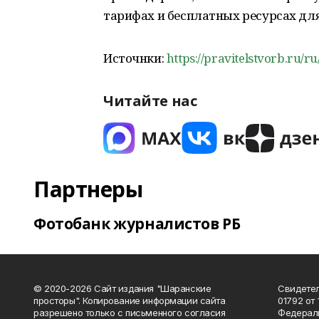
тарифах и бесплатных ресурсах для
Источнки:
https://pravitelstvorb.ru/ru
Читайте нас
Партнеры
Фотобанк журналистов РБ
© 2020-2026 Сайт издания "Шаранские
Свидетел
просторы". Копирование информации сайта
01792 от
разрешено только с письменного согласия
Федераль