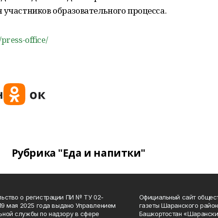
 участников образовательного процесса.
/press-office/
Рубрика "Еда и напитки"
ьство о регистрации ПИ № ТУ 02-
Официальный сайт общес
 19 мая 2025 года выдано Управлением
газеты Шаранского район
ной службы по надзору в сфере
Башкортостан «Шарански