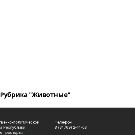
Рубрика "Животные"
твенно-политической
Телефон
а Республики
8 (34769) 2-14-08
е просторы»