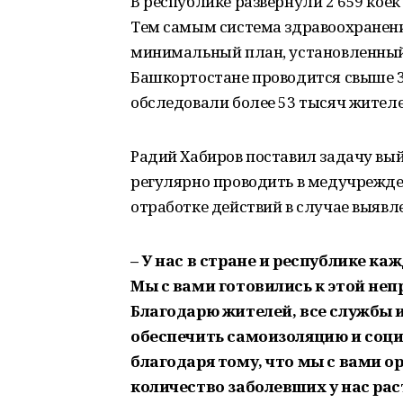
В республике развернули 2 659 ко
Тем самым система здравоохранен
минимальный план, установленный
Башкортостане проводится свыше 3 
обследовали более 53 тысяч жителе
Радий Хабиров поставил задачу выйт
регулярно проводить в медучрежде
отработке действий в случае выявле
– У нас в стране и республике к
Мы с вами готовились к этой непр
Благодарю жителей, все службы 
обеспечить самоизоляцию и соци
благодаря тому, что мы с вами о
количество заболевших у нас ра