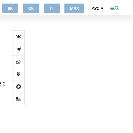
ВК
ОК
ТГ
МАХ
 с