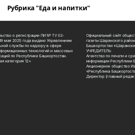
Рубрика "Еда и напитки"
ьство о регистрации ПИ № ТУ 02-
Официальный сайт общес
 19 мая 2025 года выдано Управлением
газеты Шаранского район
ной службы по надзору в сфере
Башкортостан «Шарански
нформационных технологий и массовых
УЧРЕДИТЕЛЬ:
аций по Республике Башкортостан.
Агентство по печати и с
ая категория 12+
информации Республики 
Акционерное общество И
«Республика Башкортоста
Директор (главный редак