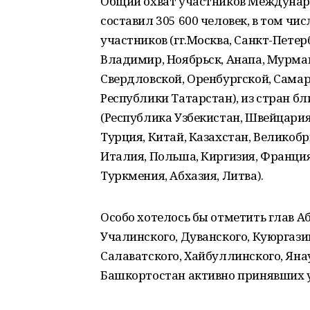
Общий охват участников Междунар
составил 305 600 человек, в том чи
участников (гг.Москва, Санкт-Петер
Владимир, Ноябрьск, Анапа, Мурман
Свердловской, Оренбургской, Самар
Республики Татарстан), из стран бл
(Республика Узбекистан, Швейцария
Турция, Китай, Казахстан, Великоб
Италия, Польша, Киргизия, Франция
Туркмения, Абхазия, Литва).
Особо хотелось бы отметить глав Аб
Учалинского, Дуванского, Куюргази
Салаватского, Хайбуллинского, Ян
Башкортостан активно принявших у