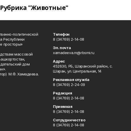
Рубрика "Животные"
твенно-политической
Телефон
а Республики
8 (34769) 2-14-08
е просторы»
Эл. почта
xamadeeva.m@rbsmi.ru
редствам массовой
Башкортостан,
Адрес
здательский дом
452630, РБ, Шаранский район, с.
н».
Шаран, ул. Центральная, 14
тор) М.Ф. Хамадеева.
Рекламная служба
8 (34769) 2-24-09
Редакция
8 (34769) 2-14-08
Приемная
8 (34769) 2-14-08
Сотрудничество
8 (34769) 2-14-08