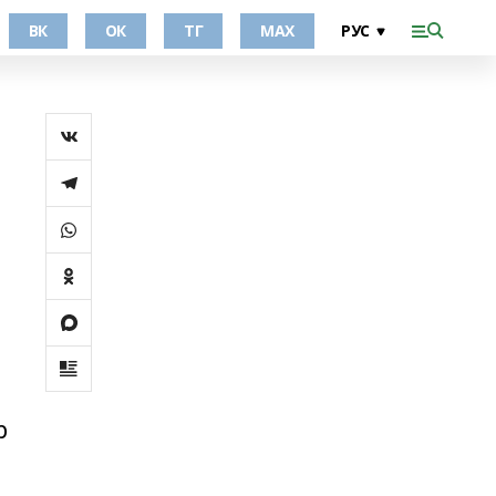
ВК
ОК
ТГ
МАХ
р