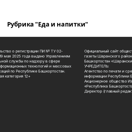
Рубрика "Еда и напитки"
ьство о регистрации ПИ № ТУ 02-
Официальный сайт общес
 19 мая 2025 года выдано Управлением
газеты Шаранского район
ной службы по надзору в сфере
Башкортостан «Шарански
нформационных технологий и массовых
УЧРЕДИТЕЛЬ:
аций по Республике Башкортостан.
Агентство по печати и с
ая категория 12+
информации Республики 
Акционерное общество И
«Республика Башкортоста
Директор (главный редак