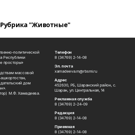
Рубрика "Животные"
твенно-политической
Телефон
а Республики
8 (34769) 2-14-08
е просторы»
Эл. почта
xamadeeva.m@rbsmi.ru
редствам массовой
Башкортостан,
Адрес
здательский дом
452630, РБ, Шаранский район, с.
н».
Шаран, ул. Центральная, 14
тор) М.Ф. Хамадеева.
Рекламная служба
8 (34769) 2-24-09
Редакция
8 (34769) 2-14-08
Приемная
8 (34769) 2-14-08