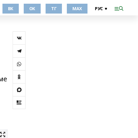
ВК
ОК
ТГ
МАХ
име