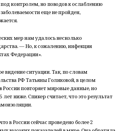
 под контролем, но поводов к ослаблению
 заболеваемости еще не пройден,
жается.
еских мер нам удалось несколько
дарства. — Но, к сожалению, инфекция
ектах Федерации».
е видение ситуации. Так, по словам
льства РФ Татьяны Голиковой, в целом
в России повторяет мировые данные, но
 лет ниже. Спикер считает, что это результат
амоизоляции.
то в России сейчас проведено более 2
мых высоких показателей в мире. Она обратила