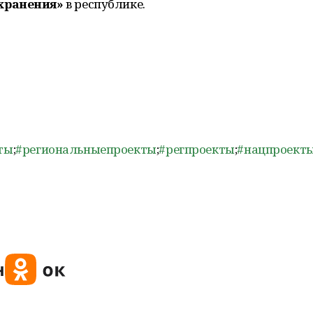
хранения»
в республике.
ты
;
#региональныепроекты
;
#регпроекты
;
#нацпроект