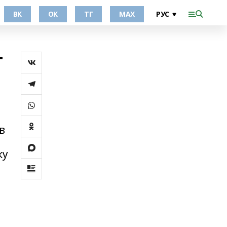
ВК
ОК
ТГ
МАХ
т
в
ку