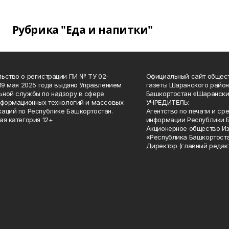
Рубрика "Еда и напитки"
ьство о регистрации ПИ № ТУ 02-
Официальный сайт общес
 19 мая 2025 года выдано Управлением
газеты Шаранского район
ной службы по надзору в сфере
Башкортостан «Шарански
нформационных технологий и массовых
УЧРЕДИТЕЛЬ:
аций по Республике Башкортостан.
Агентство по печати и с
ая категория 12+
информации Республики 
Акционерное общество И
«Республика Башкортоста
Директор (главный редак