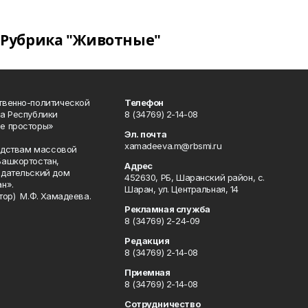
Рубрика "Животные"
твенно-политической
Телефон
а Республики
8 (34769) 2-14-08
е просторы»
Эл. почта
xamadeeva.m@rbsmi.ru
редствам массовой
Башкортостан,
Адрес
здательский дом
452630, РБ, Шаранский район, с.
н».
Шаран, ул. Центральная, 14
тор) М.Ф. Хамадеева.
Рекламная служба
8 (34769) 2-24-09
Редакция
8 (34769) 2-14-08
Приемная
8 (34769) 2-14-08
Сотрудничество