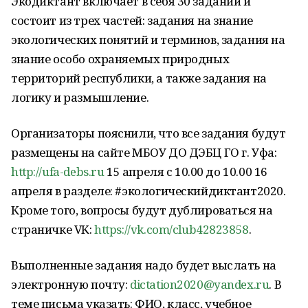
Экодиктант включает в себя 30 заданий и
состоит из трех частей: задания на знание
экологических понятий и терминов, задания на
знание особо охраняемых природных
территорий республики, а также задания на
логику и размышление.
Организаторы пояснили, что все задания будут
размещены на сайте МБОУ ДО ДЭБЦ ГО г. Уфа:
http://ufa-debs.ru
15 апреля с 10.00 до 10.00 16
апреля в разделе: #экологическийдиктант2020.
Кроме того, вопросы будут дублироваться на
страничке VK:
https://vk.com/club42823858
.
Выполненные задания надо будет выслать на
электронную почту:
dictation2020@yandex.ru
. В
теме письма указать: ФИО, класс, учебное