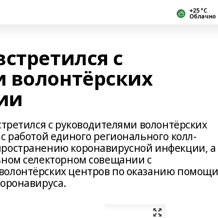
+25 °С
Облачно
встретился с
 волонтёрских
ии
стретился с руководителями волонтёрских
с работой единого регионального колл-
пространению коронавирусной инфекции, а
ьном селекторном совещании с
волонтёрских центров по оказанию помощ
коронавируса.