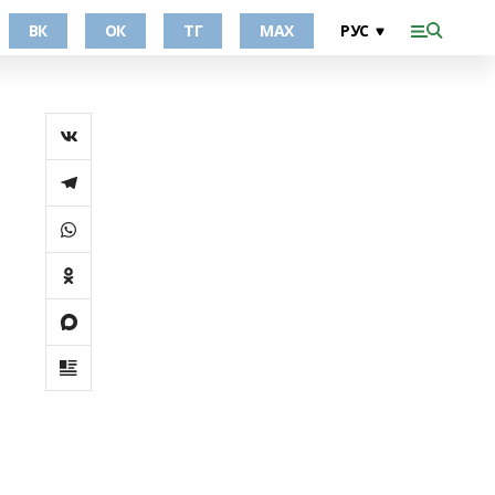
ВК
ОК
ТГ
МАХ
и