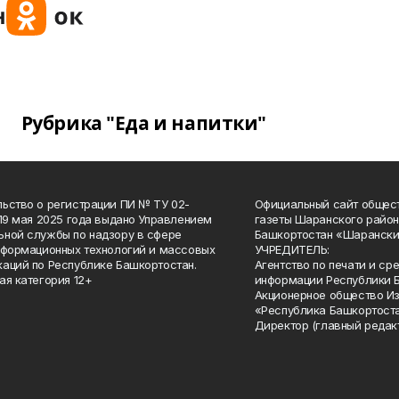
Рубрика "Еда и напитки"
ьство о регистрации ПИ № ТУ 02-
Официальный сайт общес
 19 мая 2025 года выдано Управлением
газеты Шаранского район
ной службы по надзору в сфере
Башкортостан «Шарански
нформационных технологий и массовых
УЧРЕДИТЕЛЬ:
аций по Республике Башкортостан.
Агентство по печати и с
ая категория 12+
информации Республики 
Акционерное общество И
«Республика Башкортоста
Директор (главный редак