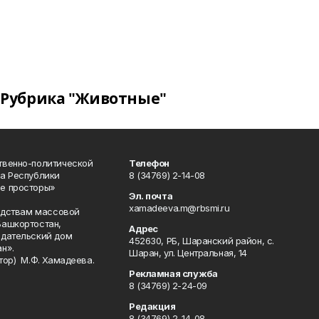
Рубрика "Животные"
твенно-политической
Телефон
а Республики
8 (34769) 2-14-08
е просторы»
Эл. почта
xamadeeva.m@rbsmi.ru
редствам массовой
Башкортостан,
Адрес
здательский дом
452630, РБ, Шаранский район, с.
н».
Шаран, ул. Центральная, 14
тор) М.Ф. Хамадеева.
Рекламная служба
8 (34769) 2-24-09
Редакция
8 (34769) 2-14-08