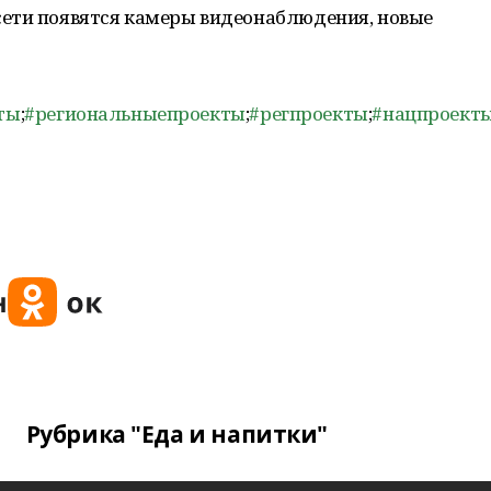
ети появятся камеры видеонаблюдения, новые
ты
;
#региональныепроекты
;
#регпроекты
;
#нацпроект
Рубрика "Еда и напитки"