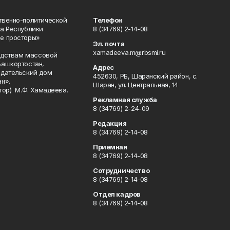
твенно-политической
Телефон
а Республики
8 (34769) 2-14-08
е просторы»
Эл. почта
xamadeeva.m@rbsmi.ru
редствам массовой
Башкортостан,
Адрес
здательский дом
452630, РБ, Шаранский район, с.
н».
Шаран, ул. Центральная, 14
тор) М.Ф. Хамадеева.
Рекламная служба
8 (34769) 2-24-09
Редакция
8 (34769) 2-14-08
Приемная
8 (34769) 2-14-08
Сотрудничество
8 (34769) 2-14-08
Отдел кадров
8 (34769) 2-14-08