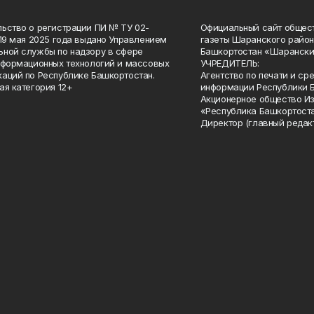
ьство о регистрации ПИ № ТУ 02-
Официальный сайт общес
 19 мая 2025 года выдано Управлением
газеты Шаранского район
ной службы по надзору в сфере
Башкортостан «Шарански
нформационных технологий и массовых
УЧРЕДИТЕЛЬ:
аций по Республике Башкортостан.
Агентство по печати и с
ая категория 12+
информации Республики 
Акционерное общество И
«Республика Башкортоста
Директор (главный редак