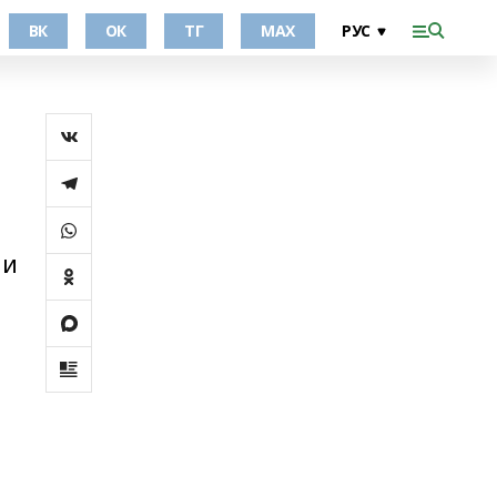
ВК
ОК
ТГ
МАХ
 и