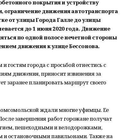
обетонного покрытия и устройству
им, ограничение движения автотранспорта
ке от улицы Города Галле до улицы
евается до 1 июня 2020 года. Движение
яться по одной полосе нечетной стороны
нием движения к улице Бессонова.
и гостям города с просьбой отнестись с
иям движения, приносит извинения за
ет заранее планировать маршрут своего
Комсомольской ждали многие
уфимцы. Ее
 После завершения работ горожане получат
тием, пешеходными и велодорожками,
м и остановочными павильонами. Также на