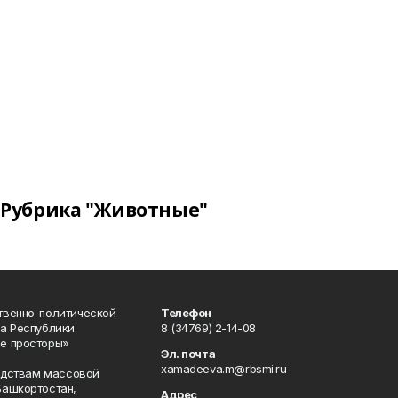
Рубрика "Животные"
твенно-политической
Телефон
а Республики
8 (34769) 2-14-08
е просторы»
Эл. почта
xamadeeva.m@rbsmi.ru
редствам массовой
Башкортостан,
Адрес