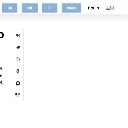
ВК
ОК
ТГ
МАХ
ю
а
я
и,