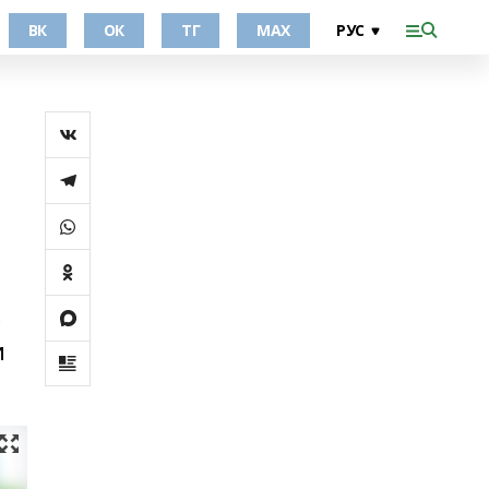
ВК
ОК
ТГ
МАХ
с
и