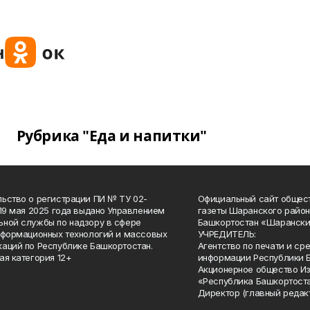
Рубрика "Еда и напитки"
ьство о регистрации ПИ № ТУ 02-
Официальный сайт общес
 19 мая 2025 года выдано Управлением
газеты Шаранского район
ной службы по надзору в сфере
Башкортостан «Шарански
нформационных технологий и массовых
УЧРЕДИТЕЛЬ:
аций по Республике Башкортостан.
Агентство по печати и с
ая категория 12+
информации Республики 
Акционерное общество И
«Республика Башкортоста
Директор (главный редак