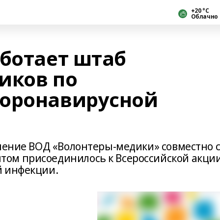
+20 °С
Облачно
аботает штаб
иков по
коронавирусной
еление ВОД «Волонтеры-медики» совместно 
ом присоединилось к Всероссийской акци
й инфекции.