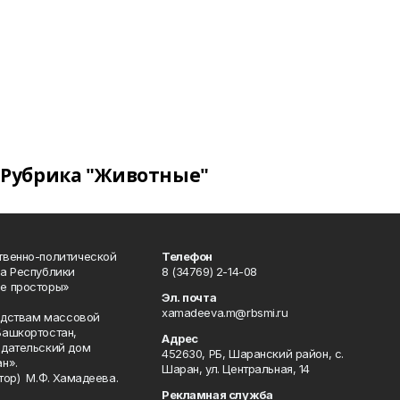
Рубрика "Животные"
твенно-политической
Телефон
а Республики
8 (34769) 2-14-08
е просторы»
Эл. почта
xamadeeva.m@rbsmi.ru
редствам массовой
Башкортостан,
Адрес
здательский дом
452630, РБ, Шаранский район, с.
н».
Шаран, ул. Центральная, 14
тор) М.Ф. Хамадеева.
Рекламная служба