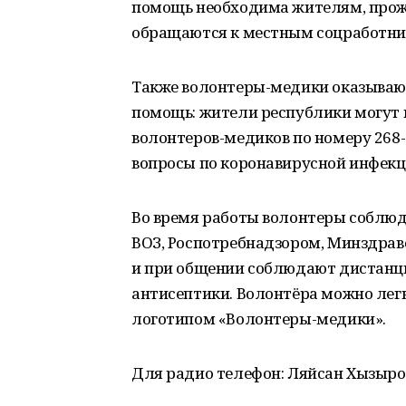
помощь необходима жителям, про
обращаются к местным соцработни
Также волонтеры-медики оказыва
помощь: жители республики могут 
волонтеров-медиков по номеру 268-
вопросы по коронавирусной инфекц
Во время работы волонтеры соблюд
ВОЗ, Роспотребнадзором, Минздраво
и при общении соблюдают дистанци
антисептики. Волонтёра можно легко
логотипом «Волонтеры-медики».
Для радио телефон: Ляйсан Хызырова