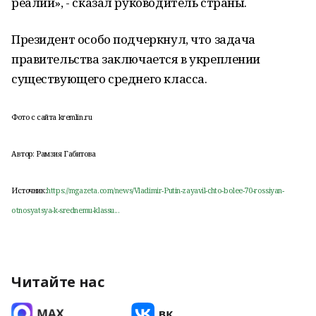
реалий», - сказал руководитель страны.
Президент особо подчеркнул, что задача
правительства заключается в укреплении
существующего среднего класса.
Фото с сайта kremlin.ru
Автор: Рамзия Габитова
Источник:
https://mgazeta.com/news/Vladimir-Putin-zayavil-chto-bolee-70-rossiyan-
otnosyatsya-k-srednemu-klassu...
Читайте нас