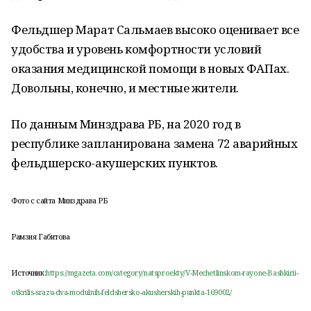
Фельдшер Марат Сальмаев высоко оценивает все
удобства и уровень комфортности условий
оказания медицинской помощи в новых ФАПах.
Довольны, конечно, и местные жители.
По данным Минздрава РБ, на 2020 год в
республике запланирована замена 72 аварийных
фельдшерско-акушерских пунктов.
Фото с сайта Минздрава РБ
Рамзия Габитова
Источник:
https://mgazeta.com/category/natsproekty/V-Mechetlinskom-rayone-Bashkirii-
otkrilis-srazu-dva-modulnih-feldshersko-akusherskih-punkta-169002/