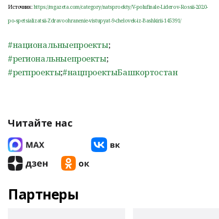
Источник:
https://mgazeta.com/category/natsproekty/V-polufinale-Liderov-Rossii-2020-
po-spetsializatsii-Zdravoohranenie-vistupyat-9-chelovek-iz-Bashkirii-145391/
#национальныепроекты
;
#региональныепроекты
;
#регпроекты
;
#нацпроектыБашкортостан
Читайте нас
Партнеры