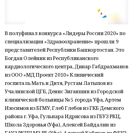
В полуфинал конкурса «Лидеры России 2020» по
специализации «Здравоохранение» прошли 9
представителей Республики Башкортостан. Это
Богдан Олейник из Республиканского
кардиологического центра, Динар Габдрахманов
из ООО «МД Проект 2010» Клинический
госпиталь Мать и Дитя, Рустам Латыпов из
Учалинской ЦГБ, Денис Зиганшин из Городской
клинической больницы № 5 города Уфа, Артем
Изосимов из БГМУ, Глеб Глебов из ГКБ Демского
района г. Уфа, Гульнара Идрисова из ГБУЗ РКЦ,
Школа Здоровья (Уфа), Алексей Байдалин из
ГАУЗ РКПЦ МЗ РБ (Уфа), Алексей Кобяков из ФБУЗ