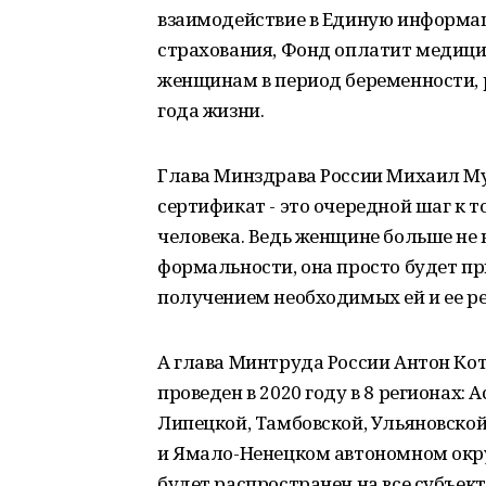
взаимодействие в Единую информа
страхования, Фонд оплатит медици
женщинам в период беременности, р
года жизни.
Глава Минздрава России Михаил Му
сертификат - это очередной шаг к 
человека. Ведь женщине больше не
формальности, она просто будет пр
получением необходимых ей и ее ре
А глава Минтруда России Антон Кот
проведен в 2020 году в 8 регионах:
Липецкой, Тамбовской, Ульяновской
и Ямало-Ненецком автономном окру
будет распространен на все субъек