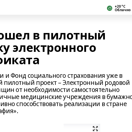
+20 °С
Облачно
ошел в пилотный
ку электронного
фиката
и и Фонд социального страхования уже в
й пилотный проект – Электронный родовой
нщин от необходимости самостоятельно
зличные медицинские учреждения в бумажн
тивно способствовать реализации в стране
афия».