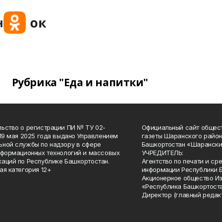
Рубрика "Еда и напитки"
ьство о регистрации ПИ № ТУ 02-
Официальный сайт общес
 19 мая 2025 года выдано Управлением
газеты Шаранского район
ной службы по надзору в сфере
Башкортостан «Шарански
нформационных технологий и массовых
УЧРЕДИТЕЛЬ:
аций по Республике Башкортостан.
Агентство по печати и с
ая категория 12+
информации Республики 
Акционерное общество И
«Республика Башкортоста
Директор (главный редак