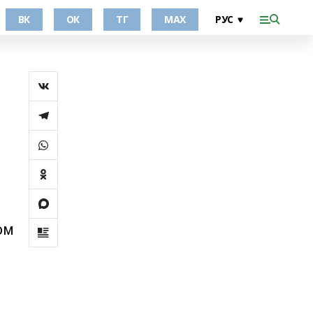
ВК
ОК
ТГ
МАХ
ом