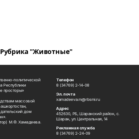
Рубрика "Животные"
твенно-политической
Телефон
а Республики
8 (34769) 2-14-08
е просторы»
Эл. почта
xamadeeva.m@rbsmi.ru
редствам массовой
Башкортостан,
Адрес
здательский дом
452630, РБ, Шаранский район, с.
н».
Шаран, ул. Центральная, 14
тор) М.Ф. Хамадеева.
Рекламная служба
8 (34769) 2-24-09