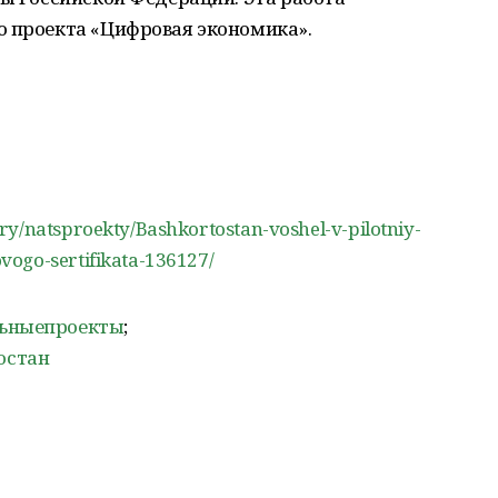
о проекта «Цифровая экономика».
ry/natsproekty/Bashkortostan-voshel-v-pilotniy-
ogo-sertifikata-136127/
льныепроекты
;
остан