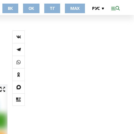
ВК
ОК
ТГ
МАХ
.