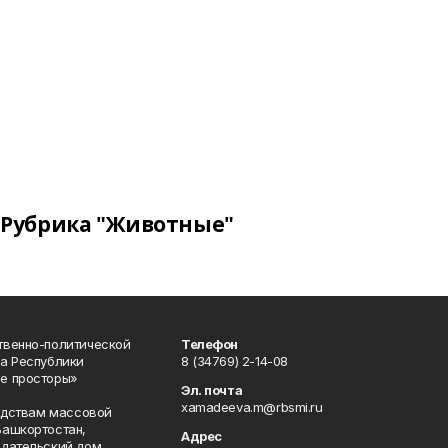
Рубрика "Животные"
твенно-политической
Телефон
а Республики
8 (34769) 2-14-08
е просторы»
Эл. почта
xamadeeva.m@rbsmi.ru
редствам массовой
Башкортостан,
Адрес
здательский дом