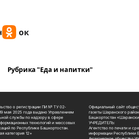
Рубрика "Еда и напитки"
ьство о регистрации ПИ № ТУ 02-
Официальный сайт общес
 19 мая 2025 года выдано Управлением
газеты Шаранского район
ной службы по надзору в сфере
Башкортостан «Шарански
нформационных технологий и массовых
УЧРЕДИТЕЛЬ:
аций по Республике Башкортостан.
Агентство по печати и с
ая категория 12+
информации Республики 
Акционерное общество И