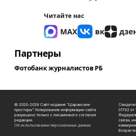
Читайте нас
Партнеры
Фотобанк журналистов РБ
© 2020-2026 Сайт издания "Шаранские
Свидетел
просторы". Копирование информации сайта
01792 от
разрешено только с письменного согласия
Федераль
редакции.
связи, и
Об использовании персональных данных
коммуник
Возрастн