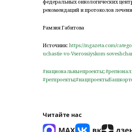
федеральных онкологических центр
рекомендаций и протоколов лечени
Рамзия Габитова
Источник:
https://mgazeta.com/catego
uchastie-vo-Vserossiyskom-soveshcha
#национальныепроекты
;
#региона
#регпроекты
;
#нацпроектыБашкорт
Читайте нас