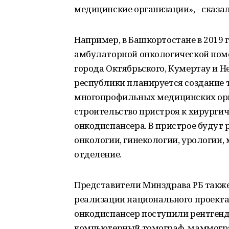
медицинские организации», - сказал
Например, в Башкортостане в 2019 
амбулаторной онкологической помо
города Октябрьского, Кумертау и Н
республики планируется создание т
многопрофильных медицинских орга
строительство пристроя к хирурги
онкодиспансера. В пристрое будут 
онкологии, гинекологии, урологии
отделение.
Представители Минздрава РБ также 
реализации национального проекта
онкодиспансер поступили рентгенд
компьютерный томограф, маммогра