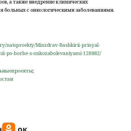
ов, а также внедрение клинических
я больных с онкологическими заболеваниями.
ry/natsproekty/Minzdrav-Bashkirii-prinyal-
nii-po-borbe-s-onkozabolevaniyami-128882/
льныепроекты
;
остан