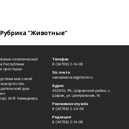
Рубрика "Животные"
твенно-политической
Телефон
а Республики
8 (34769) 2-14-08
е просторы»
Эл. почта
xamadeeva.m@rbsmi.ru
редствам массовой
Башкортостан,
Адрес
здательский дом
452630, РБ, Шаранский район, с.
н».
Шаран, ул. Центральная, 14
тор) М.Ф. Хамадеева.
Рекламная служба
8 (34769) 2-24-09
Редакция
8 (34769) 2-14-08