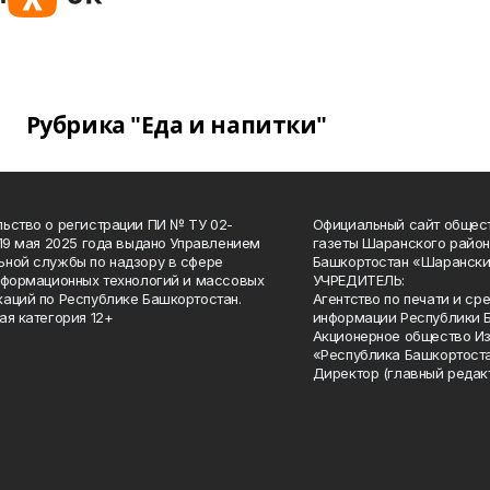
Рубрика "Еда и напитки"
ьство о регистрации ПИ № ТУ 02-
Официальный сайт общес
 19 мая 2025 года выдано Управлением
газеты Шаранского район
ной службы по надзору в сфере
Башкортостан «Шарански
нформационных технологий и массовых
УЧРЕДИТЕЛЬ:
аций по Республике Башкортостан.
Агентство по печати и с
ая категория 12+
информации Республики 
Акционерное общество И
«Республика Башкортоста
Директор (главный редак