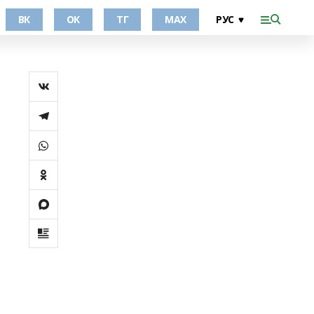
ВК
ОК
ТГ
МАХ