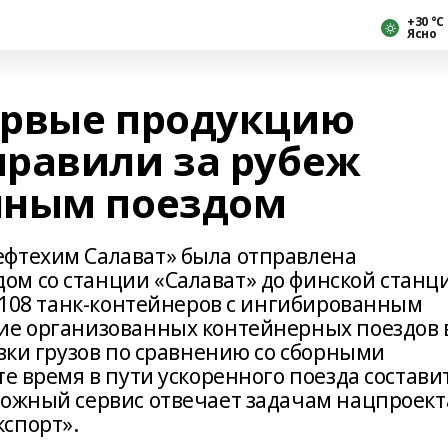
+30 °С
Ясно
ервые продукцию
равили за рубеж
нным поездом
ефтехим Салават» была отправлена
м со станции «Салават» до финской станц
— 108 танк-контейнеров с ингибированным
ие организованных контейнерных поездов 
авки грузов по сравнению со сборными
те время в пути ускоренного поезда состави
рожный сервис отвечает задачам нацпроект
спорт».