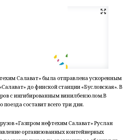
техим Салават» была отправлена ускоренным
Салават» до финской станции «Бусловская». В
неров с ингибированным винилбензолом.В
 поезда составит всего три дня.
рузов «Газпром нефтехим Салават» Руслан
правление организованных контейнерных