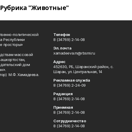
Рубрика "Животные"
твенно-политической
Телефон
а Республики
8 (34769) 2-14-08
е просторы»
Эл. почта
xamadeeva.m@rbsmi.ru
редствам массовой
Башкортостан,
Адрес
здательский дом
452630, РБ, Шаранский район, с.
н».
Шаран, ул. Центральная, 14
тор) М.Ф. Хамадеева.
Рекламная служба
8 (34769) 2-24-09
Редакция
8 (34769) 2-14-08
Приемная
8 (34769) 2-14-08
Сотрудничество
8 (34769) 2-14-08