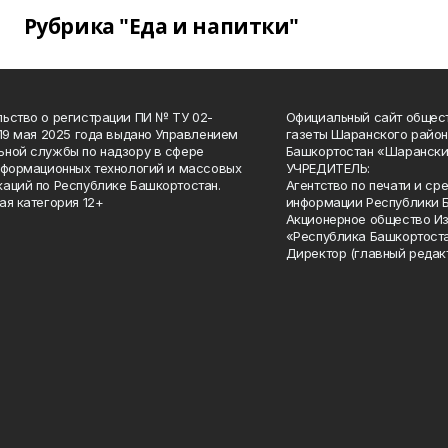
Рубрика "Еда и напитки"
ьство о регистрации ПИ № ТУ 02-
Официальный сайт общес
 19 мая 2025 года выдано Управлением
газеты Шаранского район
ной службы по надзору в сфере
Башкортостан «Шарански
нформационных технологий и массовых
УЧРЕДИТЕЛЬ:
аций по Республике Башкортостан.
Агентство по печати и с
ая категория 12+
информации Республики 
Акционерное общество И
«Республика Башкортоста
Директор (главный редак