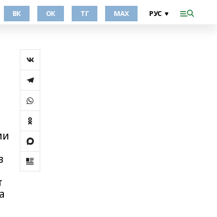
ВК
ОК
ТГ
МАХ
ии
в
т
а