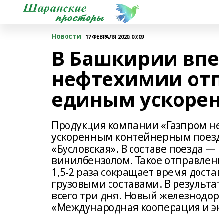
Новости
17 ФЕВРАЛЯ 2020, 07:09
В Башкирии вп
нефтехимии отп
единым ускоре
Продукция компании «Газпром н
ускоренным контейнерным поездо
«Бусловская». В составе поезда 
винилбензолом. Такое отправлен
1,5-2 раза сокращает время дост
грузовыми составами. В результа
всего три дня. Новый железнодо
«Международная кооперация и эк