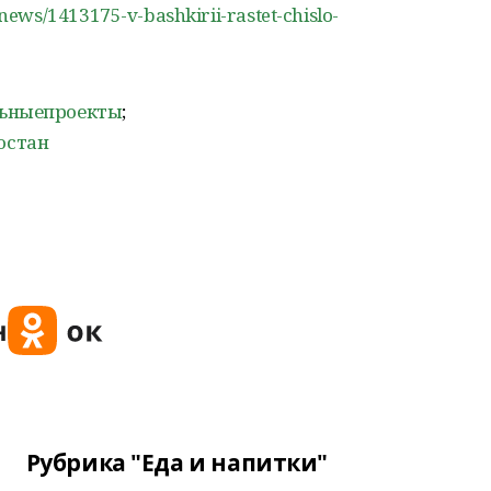
ews/1413175-v-bashkirii-rastet-chislo-
льныепроекты
;
остан
Рубрика "Еда и напитки"