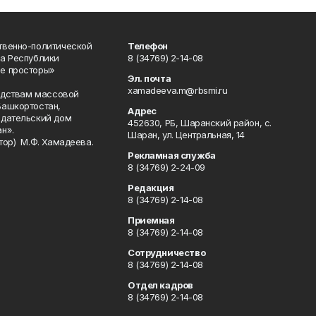
твенно-политической
Телефон
а Республики
8 (34769) 2-14-08
е просторы»
Эл. почта
xamadeeva.m@rbsmi.ru
редствам массовой
Башкортостан,
Адрес
здательский дом
452630, РБ, Шаранский район, с.
н».
Шаран, ул. Центральная, 14
тор) М.Ф. Хамадеева.
Рекламная служба
8 (34769) 2-24-09
Редакция
8 (34769) 2-14-08
Приемная
8 (34769) 2-14-08
Сотрудничество
8 (34769) 2-14-08
Отдел кадров
8 (34769) 2-14-08