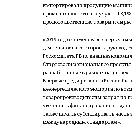
импортировала продукцию машинос
промышленности и каучук — 18,1%, 
продовольственные товары и сырье 
«2019 год ознаменовался серьезны
деятельности со стороны руководст
Госкомитета РБ по внешнеэкономич
Стартовали региональные проекты п
разработанные в рамках нацпроект
Впервые среди регионов России бы
неэнергетического экспорта по во
товаропроизводителям затрат на т
увеличить финансирование по данн
также начать субсидировать часть 
международным стандартам».