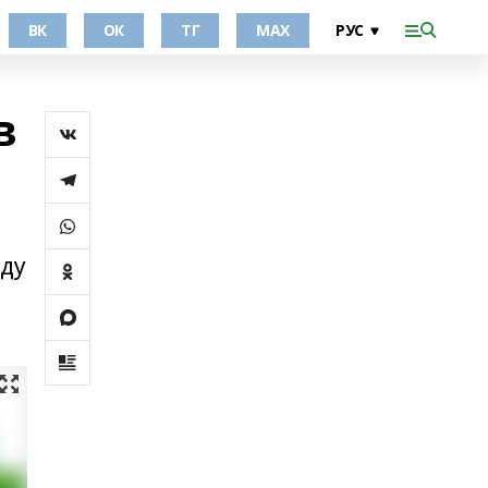
ВК
ОК
ТГ
МАХ
в
оду