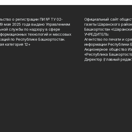
ьство о регистрации ПИ № ТУ 02-
Официальный сайт общес
 19 мая 2025 года выдано Управлением
газеты Шаранского район
ной службы по надзору в сфере
Башкортостан «Шарански
нформационных технологий и массовых
УЧРЕДИТЕЛЬ:
аций по Республике Башкортостан.
Агентство по печати и с
ая категория 12+
информации Республики 
Акционерное общество И
«Республика Башкортоста
Директор (главный редак