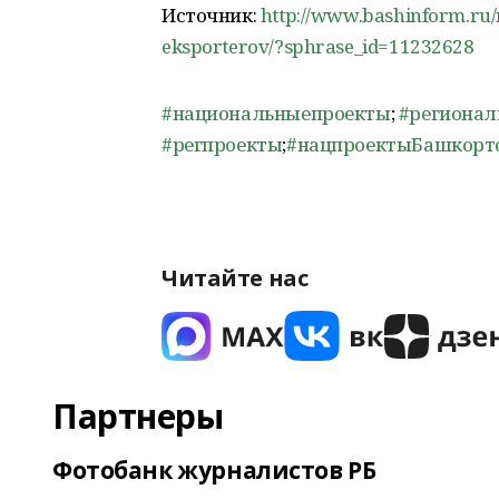
Источник:
http://www.bashinform.ru/n
eksporterov/?sphrase_id=11232628
#национальныепроекты
;
#региона
#регпроекты
;
#нацпроектыБашкорт
Читайте нас
Партнеры
Фотобанк журналистов РБ