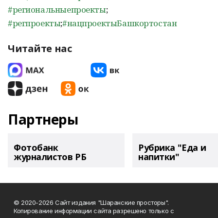
#региональныепроекты
;
#регпроекты
;
#нацпроектыБашкортостан
Читайте нас
Партнеры
Фотобанк
Рубрика "Еда и
журналистов РБ
напитки"
© 2020-2026 Сайт издания "Шаранские просторы".
Копирование информации сайта разрешено только с