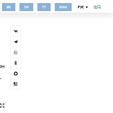
ВК
ОК
ТГ
МАХ
он
—