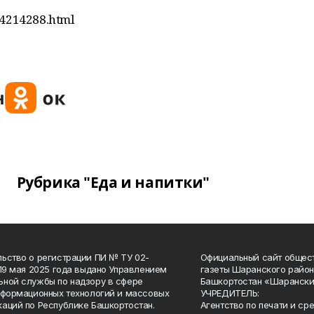
64214288.html
Рубрика "Еда и напитки"
ьство о регистрации ПИ № ТУ 02-
Официальный сайт общес
 19 мая 2025 года выдано Управлением
газеты Шаранского район
ной службы по надзору в сфере
Башкортостан «Шарански
нформационных технологий и массовых
УЧРЕДИТЕЛЬ:
аций по Республике Башкортостан.
Агентство по печати и с