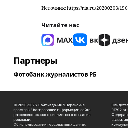
Источник: https://ria.ru/20200203/15
Читайте нас
Партнеры
Фотобанк журналистов РБ
© 2020-2026 Сайт издания "Шаранские
Свидетел
просторы". Копирование информации сайта
01792 от
разрешено только с письменного согласия
Федераль
редакции.
связи, и
Об использовании персональных данных
коммуник