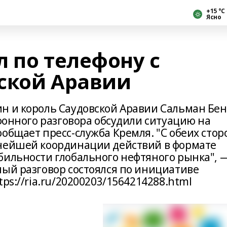
+15 °С
Ясно
 по телефону с
ской Аравии
н и король Саудовской Аравии Сальман Бен
ефонного разговора обсудили ситуацию на
общает пресс-служба Кремля. "С обеих стор
ьнейшей координации действий в формате
бильности глобального нефтяного рынка", 
ный разговор состоялся по инициативе
ps://ria.ru/20200203/1564214288.html