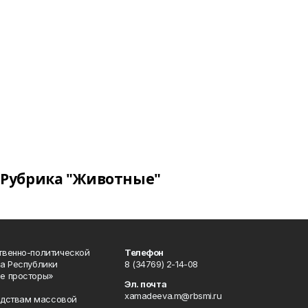
Рубрика "Животные"
твенно-политической
Телефон
а Республики
8 (34769) 2-14-08
е просторы»
Эл. почта
xamadeeva.m@rbsmi.ru
редствам массовой