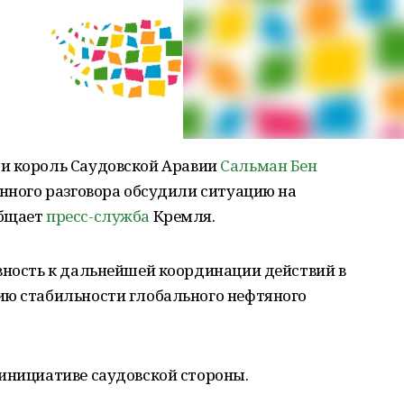
и король Саудовской Аравии
Сальман Бен
нного разговора обсудили ситуацию на
общает
пресс-служба
Кремля.
вность к дальнейшей координации действий в
ию стабильности глобального нефтяного
 инициативе саудовской стороны.