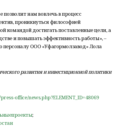
е позволит нам вовлечь в процесс
ектив, проникнуться философией
ой командой достигать поставленные цели, а
дстве и повышать эффективность работы», –
по персоналу ООО «Уфагормолзавод» Лола
ческого развития и инвестиционной политики
/ru/press-office/news.php?ELEMENT_ID=48069
льныепроекты
;
остан