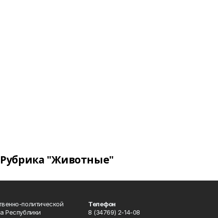
Рубрика "Животные"
твенно-политической
Телефон
а Республики
8 (34769) 2-14-08