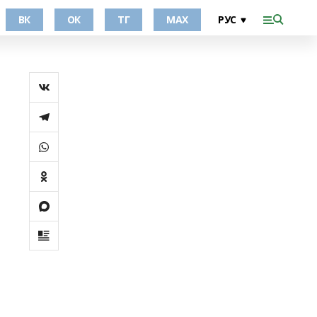
ВК
ОК
ТГ
МАХ
я