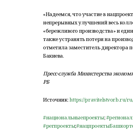
«Надеемся, что участие в нацпроект
непрерывных улучшений весь колл
«бережливого производства» и един
также устранять потери на произво
отметила заместитель директора 
Бакиева.
Пресс-служба Министерства экономи
РБ
Источник:
https://pravitelstvorb.ru
#национальныепроекты
;
#региона
#регпроекты
;
#нацпроектыБашкорт