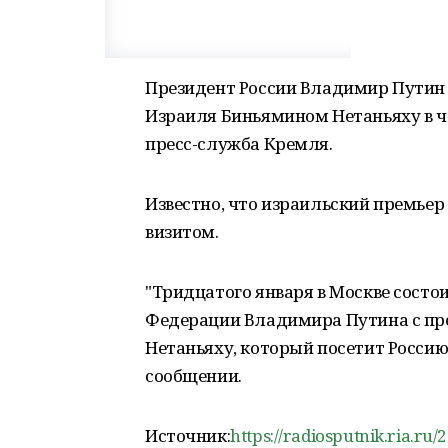
Президент России Владимир Путин 
Израиля Биньямином Нетаньяху в ч
пресс-служба Кремля.
Известно, что израильский премьер
визитом.
"Тридцатого января в Москве состо
Федерации Владимира Путина с пр
Нетаньяху, который посетит Россию 
сообщении.
Источник:
https://radiosputnik.ria.r