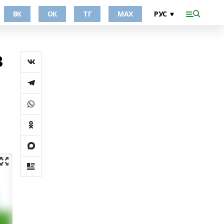
ВК
ОК
ТГ
МАХ
в