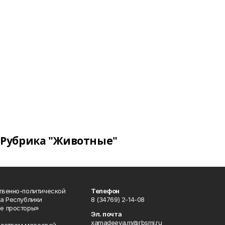
Рубрика "Животные"
твенно-политической
Телефон
а Республики
8 (34769) 2-14-08
е просторы»
Эл. почта
xamadeeva.m@rbsmi.ru