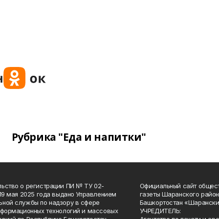
Рубрика "Еда и напитки"
ьство о регистрации ПИ № ТУ 02-
Официальный сайт общес
 19 мая 2025 года выдано Управлением
газеты Шаранского район
ной службы по надзору в сфере
Башкортостан «Шарански
нформационных технологий и массовых
УЧРЕДИТЕЛЬ: