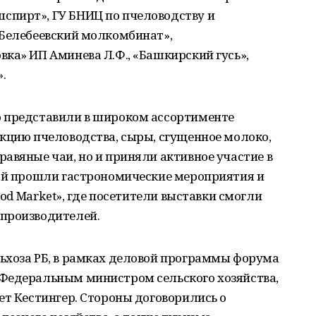
спирт», ГУ БНИЦ по пчеловодству и
«Белебеевский молкомбинат»,
ка» ИП Аминева Л.Ф., «Башкирский гусь»,
.
о представили в широком ассортименте
кцию пчеловодства, сыры, сгущенное молоко,
авяные чаи, но и приняли активное участие в
рой прошли гастрономические мероприятия и
ood Market», где посетители выставки смогли
производителей.
ьхоза РБ, в рамках деловой программы форума
Федеральным министром сельского хозяйства,
ет Кестингер. Стороны договорились о