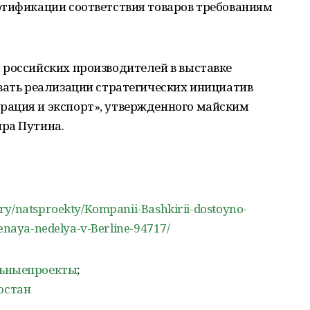
ртификации соответствия товаров требованиям
 российских производителей в выставке
вать реализации стратегических инициатив
ация и экспорт», утвержденного майским
ра Путина.
ory/natsproekty/Kompanii-Bashkirii-dostoyno-
lenaya-nedelya-v-Berline-94717/
льныепроекты
;
остан