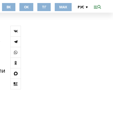
ВК
ОК
ТГ
МАХ
е
ли