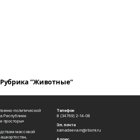
Рубрика "Животные"
твенно-политической
Телефон
а Республики
8 (34769) 2-14-08
е просторы»
Эл. почта
xamadeeva.m@rbsmi.ru
редствам массовой
Башкортостан,
Адрес