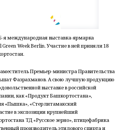
85-я международная выставка-ярмарка
l Green Week Berlin. Участие в ней приняли 18
кортостан.
заместитель Премьер-министра Правительства
льшат Фазрахманов. А свою лучшую продукцию
довольственной выставке в российской
пании, как «Продукт Башкортостана»,
ия «Пышка», «Стерлитамакский
астие в экспозиции крупнейший
тостана ТД «Русское зерно», птицефабрика
твенный производитель этилового спирта и