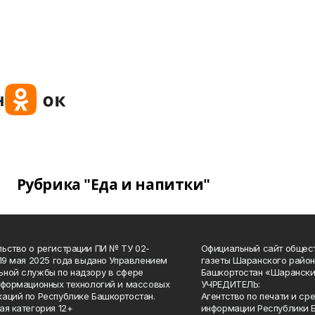
Рубрика "Еда и напитки"
ьство о регистрации ПИ № ТУ 02-
Официальный сайт общес
 19 мая 2025 года выдано Управлением
газеты Шаранского район
ной службы по надзору в сфере
Башкортостан «Шарански
нформационных технологий и массовых
УЧРЕДИТЕЛЬ:
аций по Республике Башкортостан.
Агентство по печати и с
ая категория 12+
информации Республики 