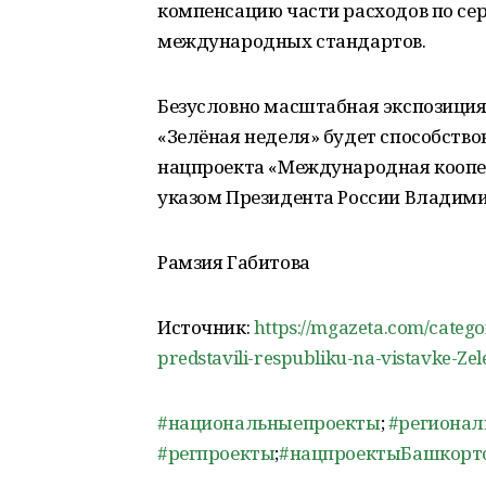
компенсацию части расходов по се
международных стандартов.
Безусловно масштабная экспозиция
«Зелёная неделя» будет способство
нацпроекта «Международная коопер
указом Президента России Владими
Рамзия Габитова
Источник:
https://mgazeta.com/categ
predstavili-respubliku-na-vistavke-Ze
#национальныепроекты
;
#региона
#регпроекты
;
#нацпроектыБашкорт