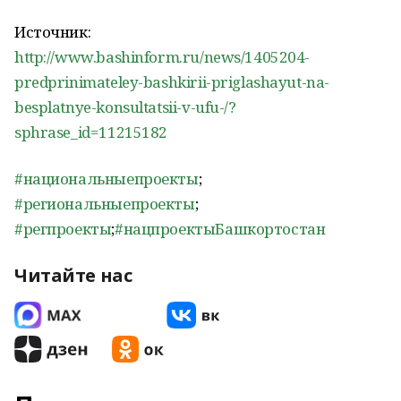
Источник:
http://www.bashinform.ru/news/1405204-
predprinimateley-bashkirii-priglashayut-na-
besplatnye-konsultatsii-v-ufu-/?
sphrase_id=11215182
#национальныепроекты
;
#региональныепроекты
;
#регпроекты
;
#нацпроектыБашкортостан
Читайте нас