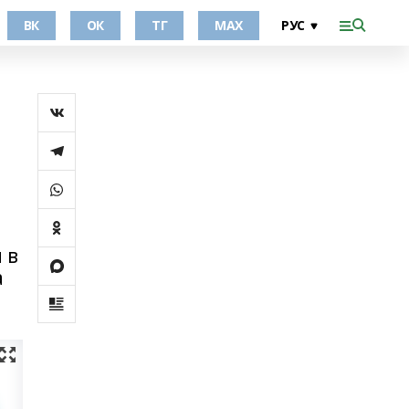
ВК
ОК
ТГ
МАХ
 в
а