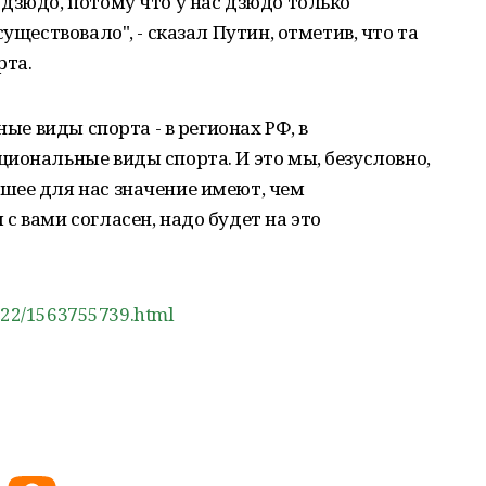
дзюдо, потому что у нас дзюдо только
уществовало", - сказал Путин, отметив, что та
рта.
ные виды спорта - в регионах РФ, в
иональные виды спорта. И это мы, безусловно,
шее для нас значение имеют, чем
с вами согласен, надо будет на это
0122/1563755739.html