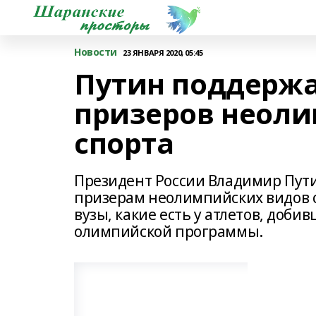
Новости
23 ЯНВАРЯ 2020, 05:45
Путин поддержа
призеров неол
спорта
Президент России Владимир Пут
призерам неолимпийских видов с
вузы, какие есть у атлетов, доби
олимпийской программы.