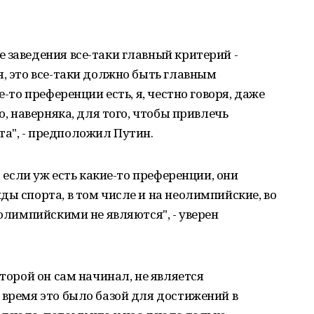
 заведения все-таки главный критерий -
я, это все-таки должно быть главным
е-то преференции есть, я, честно говоря, даже
о, наверняка, для того, чтобы привлечь
а", - предположил Путин.
: если уж есть какие-то преференции, они
ды спорта, в том числе и на неолимпийские, во
 олимпийскими не являются", - уверен
оторой он сам начинал, не является
 время это было базой для достижений в