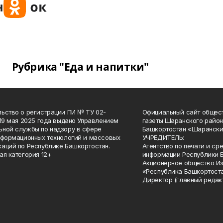
Рубрика "Еда и напитки"
ьство о регистрации ПИ № ТУ 02-
Официальный сайт общес
 19 мая 2025 года выдано Управлением
газеты Шаранского район
ной службы по надзору в сфере
Башкортостан «Шарански
нформационных технологий и массовых
УЧРЕДИТЕЛЬ:
аций по Республике Башкортостан.
Агентство по печати и с
ая категория 12+
информации Республики 
Акционерное общество И
«Республика Башкортоста
Директор (главный редак