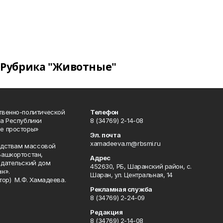
Рубрика "Животные"
твенно-политической
Телефон
а Республики
8 (34769) 2-14-08
е просторы»
Эл. почта
xamadeeva.m@rbsmi.ru
редствам массовой
Башкортостан,
Адрес
здательский дом
452630, РБ, Шаранский район, с.
н».
Шаран, ул. Центральная, 14
тор) М.Ф. Хамадеева.
Рекламная служба
8 (34769) 2-24-09
Редакция
8 (34769) 2-14-08