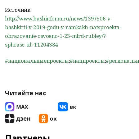
Источник:
http://www.bashinform.ru/news/1397506-v-
bashkirii-v-2019-godu-v-ramkakh-natsproekta-
obrazovanie-osvoeno-1-23-mlrd-rubley/?
sphrase_id=11204384
#национальныепроекты
;
#нацпроекты
;
#региональ
Читайте нас
Партнеры