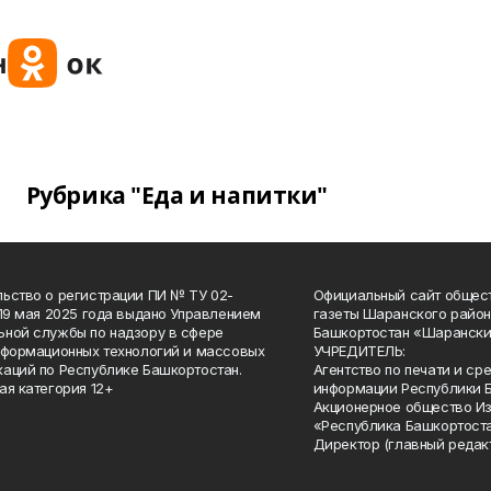
Рубрика "Еда и напитки"
ьство о регистрации ПИ № ТУ 02-
Официальный сайт общес
 19 мая 2025 года выдано Управлением
газеты Шаранского район
ной службы по надзору в сфере
Башкортостан «Шарански
нформационных технологий и массовых
УЧРЕДИТЕЛЬ:
аций по Республике Башкортостан.
Агентство по печати и с
ая категория 12+
информации Республики 
Акционерное общество И
«Республика Башкортоста
Директор (главный редак