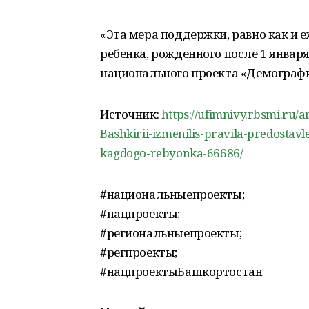
«Эта мера поддержки, равно как и 
ребенка, рожденного после 1 января
национального проекта «Демография
Источник:
https://ufimnivy.rbsmi.ru/
Bashkirii-izmenilis-pravila-predosta
kagdogo-rebyonka-66686/
#национальныепроекты;
#нацпроекты;
#региональныепроекты;
#регпроекты;
#нацпроектыБашкортостан