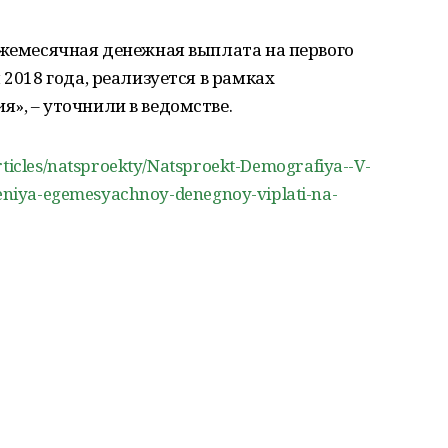
ежемесячная денежная выплата на первого
 2018 года, реализуется в рамках
», ‒ уточнили в ведомстве.
articles/natsproekty/Natsproekt-Demografiya--V-
vleniya-egemesyachnoy-denegnoy-viplati-na-