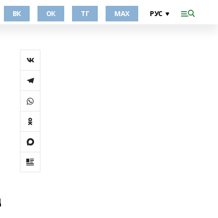
ВК
ОК
ТГ
МАХ
ц