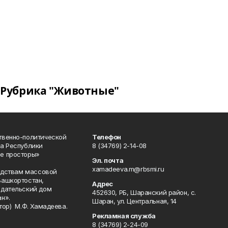
Рубрика "Животные"
твенно-политической
Телефон
а Республики
8 (34769) 2-14-08
е просторы»
Эл. почта
xamadeeva.m@rbsmi.ru
редствам массовой
Башкортостан,
Адрес
здательский дом
452630, РБ, Шаранский район, с.
н».
Шаран, ул. Центральная, 14
тор) М.Ф. Хамадеева.
Рекламная служба
8 (34769) 2-24-09