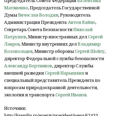
Председатель Совета Федерации
Валентина
Матвиенко
, Председатель Государственной
Думы
Вячеслав Володин
, Руководитель
Администрации Президента
Антон Вайно
,
Секретарь Совета Безопасности
Николай
Патрушев
, Министр иностранных дел
Сергей
Лавров
, Министр внутренних дел
Владимир
Колокольцев
, Министр обороны
Сергей Шойгу
,
директор Федеральной службы безопасности
Александр Бортников
, директор Службы
внешней разведки
Сергей Нарышкин
и
специальный представитель Президента по
вопросам природоохранной деятельности,
экологии и транспорта
Сергей Иванов
.
Источник:
http://kremlin.ru/events/president/news/62433