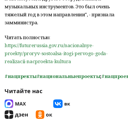
музыкальных инструментов. Это был очень
тяжелый год в этом направлении", - признала
замминистра.
Читать полностью:
https://futurerussia.gov.ru/nacionalnye-
proekty/proryv-sostoalsa-itogi-pervogo-goda-
realizacii-nacproekta-kultura
#нацпректы
#национальныепроекты
;
#нацпрое
Читайте нас