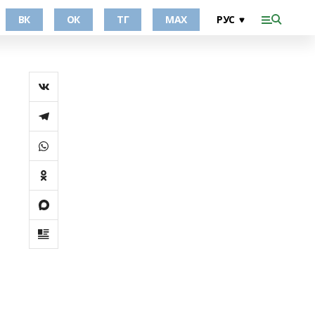
ВК
ОК
ТГ
МАХ