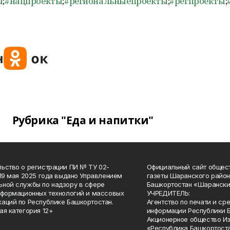
ы
;
#нацпроекты
;
#региональныепроекты
;
#регпроекты
;
Рубрика "Еда и напитки"
ьство о регистрации ПИ № ТУ 02-
Официальный сайт общес
 19 мая 2025 года выдано Управлением
газеты Шаранского район
ной службы по надзору в сфере
Башкортостан «Шарански
нформационных технологий и массовых
УЧРЕДИТЕЛЬ:
аций по Республике Башкортостан.
Агентство по печати и с
ая категория 12+
информации Республики 
Акционерное общество И
«Республика Башкортоста