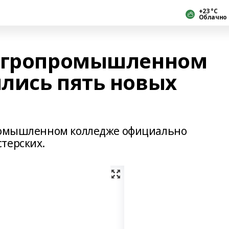
+23 °С
Облачно
 агропромышленном
лись пять новых
промышленном колледже официально
терских.