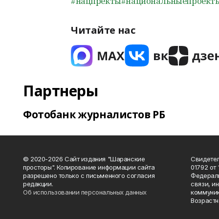
#нацпректы
#национальныепроект
Читайте нас
Партнеры
Фотобанк журналистов РБ
© 2020-2026 Сайт издания "Шаранские
Свидетел
просторы". Копирование информации сайта
01792 от
разрешено только с письменного согласия
Федераль
редакции.
связи, и
Об использовании персональных данных
коммуник
Возрастн