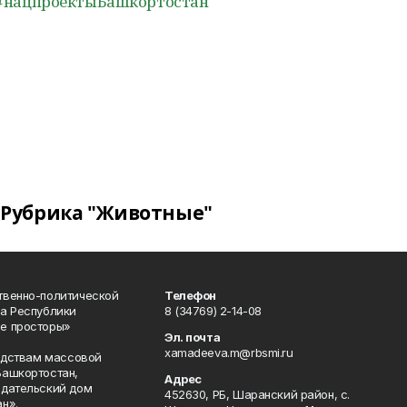
#нацпроектыБашкортостан
Рубрика "Животные"
твенно-политической
Телефон
а Республики
8 (34769) 2-14-08
е просторы»
Эл. почта
xamadeeva.m@rbsmi.ru
редствам массовой
Башкортостан,
Адрес
здательский дом
452630, РБ, Шаранский район, с.
н».