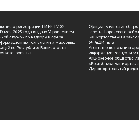
ьство о регистрации ПИ № ТУ 02-
Официальный сайт общес
 19 мая 2025 года выдано Управлением
газеты Шаранского район
ной службы по надзору в сфере
Башкортостан «Шарански
нформационных технологий и массовых
УЧРЕДИТЕЛЬ:
аций по Республике Башкортостан.
Агентство по печати и с
ая категория 12+
информации Республики 
Акционерное общество И
«Республика Башкортоста
Директор (главный редак