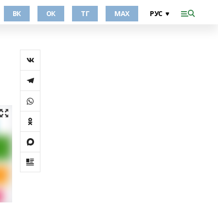
ВК
ОК
ТГ
МАХ