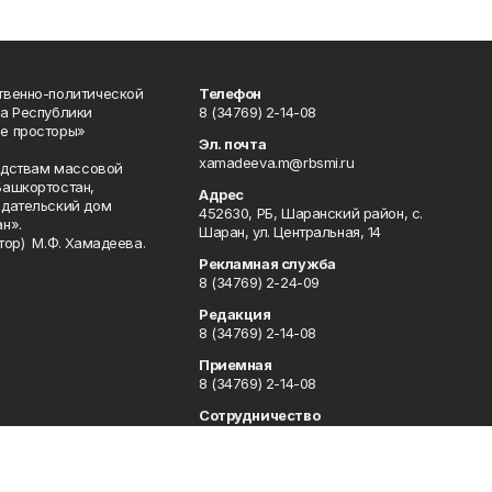
твенно-политической
Телефон
а Республики
8 (34769) 2-14-08
е просторы»
Эл. почта
xamadeeva.m@rbsmi.ru
редствам массовой
Башкортостан,
Адрес
здательский дом
452630, РБ, Шаранский район, с.
н».
Шаран, ул. Центральная, 14
тор) М.Ф. Хамадеева.
Рекламная служба
8 (34769) 2-24-09
Редакция
8 (34769) 2-14-08
Приемная
8 (34769) 2-14-08
Сотрудничество
8 (34769) 2-14-08
Отдел кадров
8 (34769) 2-14-08