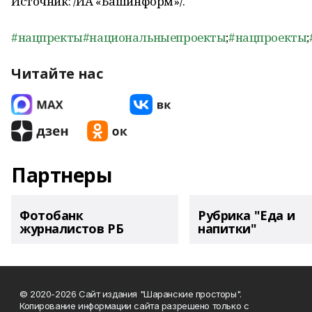
Источник: /ИА «Башинформ»/.
#нацпректы
#национальныепроекты
;
#нацпроекты
;
Читайте нас
Партнеры
Фотобанк
Рубрика "Еда и
журналистов РБ
напитки"
© 2020-2026 Сайт издания "Шаранские просторы".
Копирование информации сайта разрешено только с