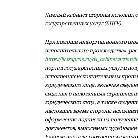
Личный кабинет стороны исполните
государственных услуг (ЕПГУ)
При помощи информационного серв
исполнительного производства», ра
https://lk.fssprus.ru/ds_cabinet/action/l
портал государственных услуг и п
исполнении исполнительным произв
юридического лица, включая сведен
сведения о наложенных ограничения
юридического лица, а также сведени
настоящее время стороны исполнит
оформления подписки на получение
документов, выносимых судебными п
Едином портале, соотнесены с конк