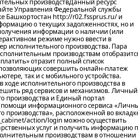
ительных производствДанный ресурс
сайте Управления Федеральной службы
 Башкортостан http://r02.fssprus.ru/ и
нформацию о текущих задолженностях, но и
 получения информации о наличии (или
терактивном режиме нужно ввести в
ер исполнительного производства. Пара
исполнительным производствам отобразитс
Оплатить» отразит полный список
 позволяющих совершить онлайн-платеж
ютере, так и с мобильного устройства.
 ходе исполнительного производства в
решить ряд сервисов и механизмов. Личный
о производства и Единый портал
ри помощи информационного сервиса «Личн
о производства», расположенной во вкладк
s_cabinet/action/login можно осуществить
арственных услуг и получить информацию 
полнительным производствам в отношении