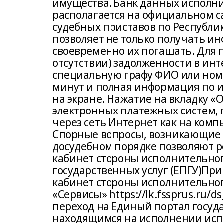
имущества. Банк данных исполн
располагается на официальном 
судебных приставов по Республике
позволяет не только получать и
своевременно их погашать. Для
отсутствии) задолженности в ин
специальную графу ФИО или ном
минут и полная информация по 
на экране. Нажатие на вкладку «
электронных платежных систем,
через сеть Интернет как на компь
Спорные вопросы, возникающие в
досудебном порядке позволяют 
кабинет стороны исполнительног
государственных услуг (ЕПГУ)П
кабинет стороны исполнительног
«Сервисы» https://lk.fssprus.ru/d
переход на Единый портал госуд
находящимся на исполнении ис