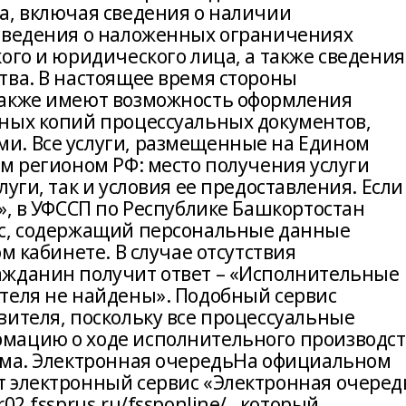
а, включая сведения о наличии
 сведения о наложенных ограничениях
ого и юридического лица, а также сведения
тва. В настоящее время стороны
также имеют возможность оформления
ных копий процессуальных документов,
и. Все услуги, размещенные на Едином
м регионом РФ: место получения услуги
уги, так и условия ее предоставления. Если
», в УФССП по Республике Башкортостан
ос, содержащий персональные данные
м кабинете. В случае отсутствия
ажданин получит ответ – «Исполнительные
теля не найдены». Подобный сервис
вителя, поскольку все процессуальные
мацию о ходе исполнительного производст
ома. Электронная очередьНа официальном
 электронный сервис «Электронная очеред
2.fssprus.ru/fssponline/ , который