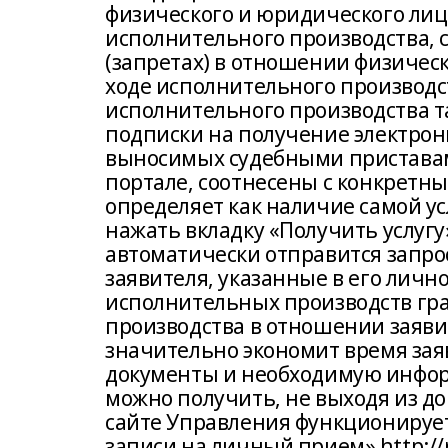
физического и юридического лиц
исполнительного производства,
(запретах) в отношении физическ
ходе исполнительного производс
исполнительного производства 
подписки на получение электрон
выносимых судебными приставам
портале, соотнесены с конкретны
определяет как наличие самой усл
нажать вкладку «Получить услугу
автоматически отправится запр
заявителя, указанные в его лично
исполнительных производств гр
производства в отношении заяви
значительно экономит время зая
документы и необходимую инфор
можно получить, не выходя из д
сайте Управления функционирует
записи на личный прием» http://r0