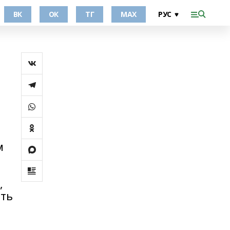
ВК
ОК
ТГ
МАХ
м
,
ать
о