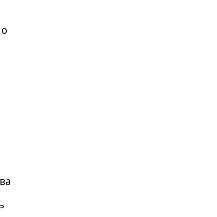
 о
ва
ь