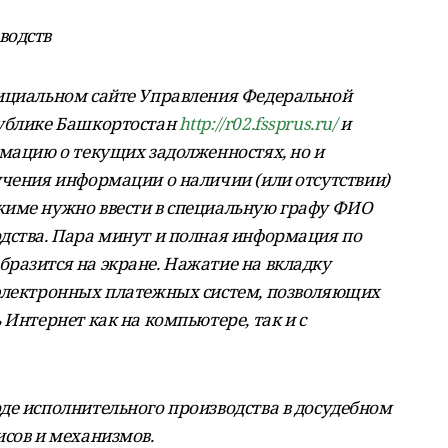
водств
фициальном сайте Управления Федеральной
публике Башкортостан
http://r02.fssprus.ru/
и
рмацию о текущих задолженностях, но и
учения информации о наличии (или отсутствии)
жиме нужно ввести в специальную графу ФИО
дства. Пара минут и полная информация по
разится на экране. Нажатие на вкладку
 электронных платежных систем, позволяющих
 Интернет как на компьютере, так и с
де исполнительного производства в досудебном
исов и механизмов.