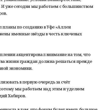
т. И уже сегодня мы работаем с большинством
ров.
л планы по созданию в Уфе «Аллеи
ожены именные звёзды в честь ключевых
уплении акцентировал внимание на том, что
тва жизни граждан должна решаться прежде
вной экономики.
лизовать в первую очередь за счёт
оэтому мы работаем над этим и уделяем
дий Хабиров.
енность в том, что форум будет иметь большое