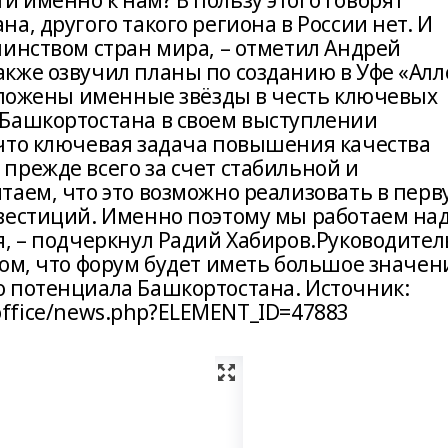
 именно к нам? В пользу этого говорят
а, другого такого региона в России нет. И
шинством стран мира, – отметил Андрей
кже озвучил планы по созданию в Уфе «Алл
заложены именные звёзды в честь ключевых
 Башкортостана в своем выступлении
что ключевая задача повышения качества
прежде всего за счет стабильной и
таем, что это возможно реализовать в пер
вестиций. Именно поэтому мы работаем на
я, – подчеркнул Радий Хабиров.Руководител
том, что форум будет иметь большое значен
 потенциала Башкортостана. Источник:
s-office/news.php?ELEMENT_ID=47883