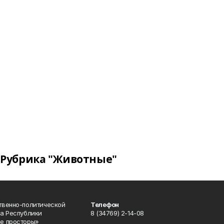
Рубрика "Животные"
твенно-политической
Телефон
а Республики
8 (34769) 2-14-08
е просторы»