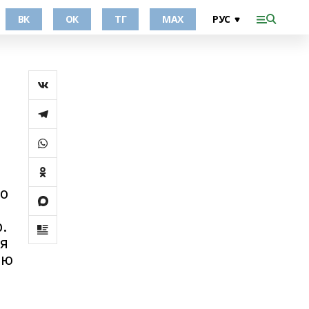
ВК
ОК
ТГ
МАХ
ло
.
ия
ию