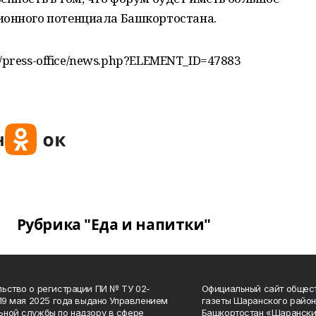
ионного потенциала Башкортостана.
ru/press-office/news.php?ELEMENT_ID=47883
Рубрика "Еда и напитки"
ьство о регистрации ПИ № ТУ 02-
Официальный сайт общес
 19 мая 2025 года выдано Управлением
газеты Шаранского район
ной службы по надзору в сфере
Башкортостан «Шарански