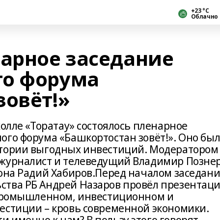
+23 °С
Облачно
нарное заседание
го форума
зовёт!»
холле «Торатау» состоялось пленарное
ого форума «Башкортостан зовёт!». Оно бы
итории выгодных инвестиций. Модератором
 журналист и телеведущий Владимир Познер
иона Радий Хабиров.Перед началом заседан
ства РБ Андрей Назаров провёл презентац
 промышленном, инвестиционном и
естиции – кровь современной экономики.