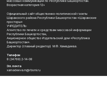
массовых коммуникаций по Республике Башкортостан.
Возрастная категория 12+
Официальный сайт общественно-политической газеты
Шаранского района Республики Башкортостан «Шаранские
просторы»
УЧРЕДИТЕЛЬ:
Агентство по печати и средствам массовой информации
Республики Башкортостан,
Акционерное общество Издательский дом «Республика
Башкортостан».
Директор (главный редактор) М.Ф. Хамадеева.
Телефон
8 (34769) 2-14-08
Эл. почта
xamadeeva.m@rbsmi.ru
Адрес
452630, РБ, Шаранский район, с. Шаран, ул. Центральная, 14
Рекламная служба
8 (34769) 2-24-09
Редакция
8 (34769) 2-14-08