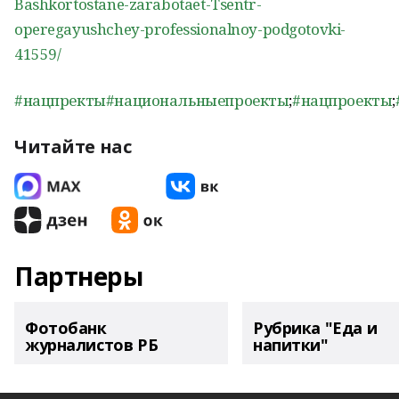
Bashkortostane-zarabotaet-Tsentr-
operegayushchey-professionalnoy-podgotovki-
41559/
#нацпректы
#национальныепроекты
;
#нацпроекты
;
Читайте нас
Партнеры
Фотобанк
Рубрика "Еда и
журналистов РБ
напитки"